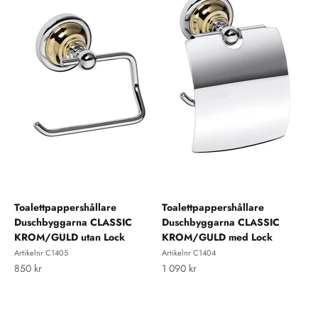
Toalettpappershållare
Toalettpappershållare
Duschbyggarna CLASSIC
Duschbyggarna CLASSIC
KROM/GULD utan Lock
KROM/GULD med Lock
Artikelnr C1405
Artikelnr C1404
REA-pris
REA-pris
850 kr
1 090 kr