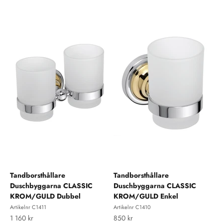
Tandborsthållare
Tandborsthållare
Duschbyggarna CLASSIC
Duschbyggarna CLASSIC
KROM/GULD Dubbel
KROM/GULD Enkel
Artikelnr C1411
Artikelnr C1410
REA-pris
REA-pris
1 160 kr
850 kr