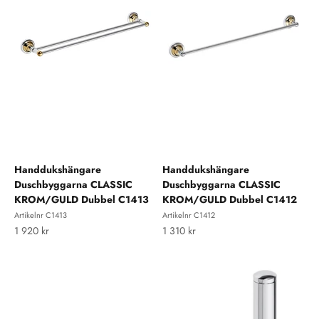
Handdukshängare
Handdukshängare
Duschbyggarna CLASSIC
Duschbyggarna CLASSIC
KROM/GULD Dubbel C1413
KROM/GULD Dubbel C1412
Artikelnr C1413
Artikelnr C1412
REA-pris
REA-pris
1 920 kr
1 310 kr