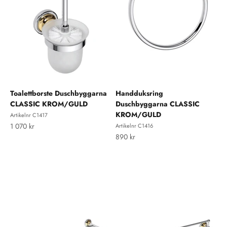
Toalettborste Duschbyggarna
Handduksring
CLASSIC KROM/GULD
Duschbyggarna CLASSIC
KROM/GULD
Artikelnr C1417
REA-pris
1 070 kr
Artikelnr C1416
REA-pris
890 kr