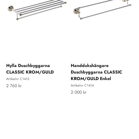
Hylla Duschbyggarna
Handdukshängare
CLASSIC KROM/GULD
Duschbyggarna CLASSIC
KROM/GULD Enkel
Artikelnr C1415
REA-pris
2 760 kr
Artikelnr C1414
REA-pris
2 000 kr