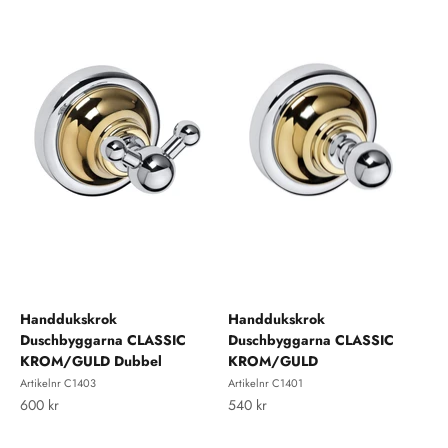
Handdukskrok
Handdukskrok
Duschbyggarna CLASSIC
Duschbyggarna CLASSIC
KROM/GULD Dubbel
KROM/GULD
Artikelnr C1403
Artikelnr C1401
REA-pris
REA-pris
600 kr
540 kr