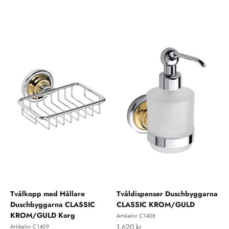
Tvålkopp med Hållare
Tvåldispenser Duschbyggarna
Duschbyggarna CLASSIC
CLASSIC KROM/GULD
KROM/GULD Korg
Artikelnr C1408
REA-pris
1 620 kr
Artikelnr C1409