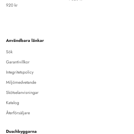
REA-pris
920 kr
Användbara länkar
Sök
Garantivillkor
Integritetspolicy
Miljömedvetande
Skötselanvisningar
Katalog
Återförsäljare
Duschbyggarna