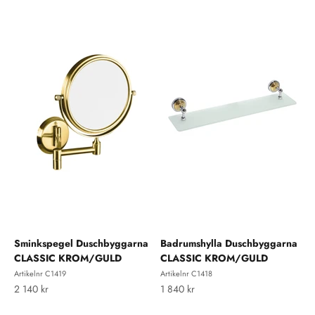
Sminkspegel Duschbyggarna
Badrumshylla Duschbyggarna
CLASSIC KROM/GULD
CLASSIC KROM/GULD
Artikelnr C1419
Artikelnr C1418
REA-pris
REA-pris
2 140 kr
1 840 kr