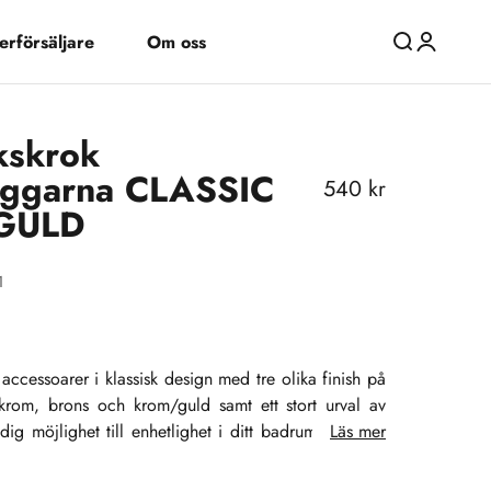
erförsäljare
Om oss
Öppna sök
Öppna kon
skrok
ggarna CLASSIC
REA-pris
540 kr
GULD
1
 accessoarer i klassisk design med tre olika finish på
 krom, brons och krom/guld samt ett stort urval av
ig möjlighet till enhetlighet i ditt badrum. Se, njut
Läs mer
inredning!