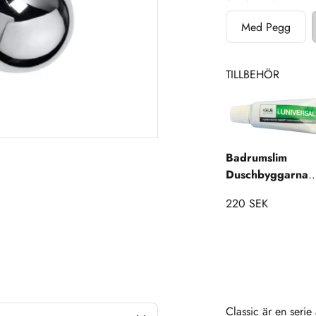
Med Pegg
TILLBEHÖR
Badrumslim
Duschbyggarna
Monteringskit
220 SEK
Accessoarer
Classic är en serie