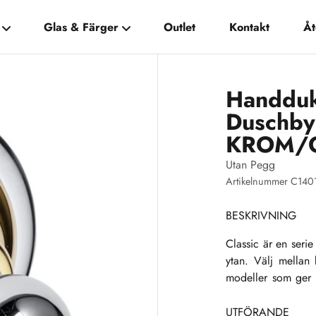
Glas & Färger
Outlet
Kontakt
Åt
Handduk
Duschby
KROM/
Utan Pegg
Artikelnummer C140
BESKRIVNING
Classic är en serie
ytan. Välj mellan
modeller som ger d
och hamoniera din 
UTFÖRANDE