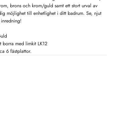
rom, brons och krom/guld samt ett stort urval av
g möjlighet till enhetlighet i ditt badrum. Se, njut
inredning!
Guld
t borra med limkit LK12
ca 6 fästplattor.