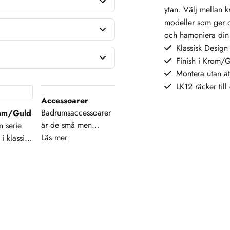
ytan. Välj mellan k
modeller som ger di
och hamoniera din 
Klassisk Design
Finish i Krom/
Montera utan at
LK12 räcker till 
Accessoarer
Badrumsaccessoarer
rom/Guld
är de små men
n serie
viktiga detaljerna
Läs mer
i klassisk
som lyfter både
tre olika
funktion och estetik i
an. Välj
ditt badrum. Från
, brons
tvålpumpar och
uld samt
tandborsthållare till
al av
krokar, speglar och
om ger
förvaringslösningar –
 till