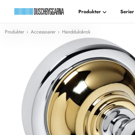
Hoppa till innehållet
Produkter
Serier
Duschbyggarna New
Produkter
›
Accessoarer
›
Handdukskrok