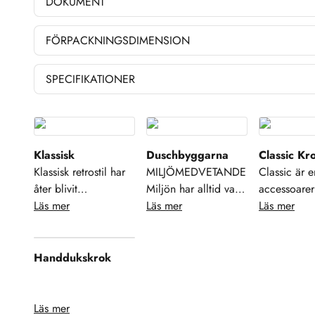
DOKUMENT
FÖRPACKNINGSDIMENSION
SPECIFIKATIONER
Klassisk
Duschbyggarna
Classic K
Klassisk retrostil har
MILJÖMEDVETANDE
Classic är e
åter blivit
Miljön har alltid varit
accessoarer 
högaktuellt. Hos oss
Läs mer
en viktig fråga för
Läs mer
design med 
Läs mer
hittar du blandare,
Duschbyggarna.
finish på yt
takduschar,
Alltifrån små saker
mellan krom
accessoarer och
som källsortering och
och krom/g
Handdukskrok
handdukstorkar med
resurssparande
ett stort urv
tydligt klassisk
verksamhet till att
modeller s
design. En njutning
ställa höga miljökrav
dig möjlighet
Läs mer