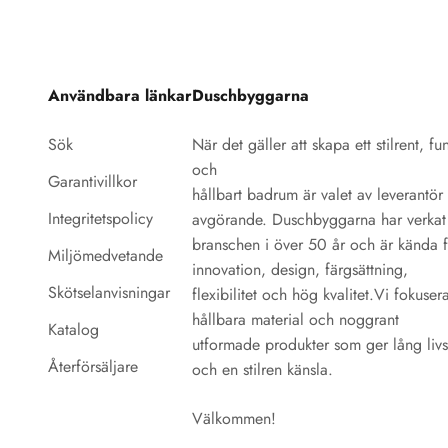
för ögat om du gillar
på våra
enhetlighet i
klassisk retro stil!
samarbetspartners
badrum. Se,
Valmöjligheterna är
och
hamoniera 
stora både vad gäller
leverantörer.Duschbyggarna
inredning!
Användbara länkar
Duschbyggarna
färg, form och
är dessutom anslutna
modell. Insidan är
till REPA,
Sök
När det gäller att skapa ett stilrent, fun
alltid modern med
näringslivets system
och
högkvalitativ teknik
för återvinning av
Garantivillkor
hållbart badrum är valet av leverantör
och gedigen
förpackningar.
Integritetspolicy
avgörande. Duschbyggarna har verkat 
konstruktion som gör
Därigenom tar vi
branschen i över 50 år och är kända 
att du kommer kunna
ansvar för
Miljömedvetande
innovation, design, färgsättning,
njuta av dina
återvinningen av
Skötselanvisningar
flexibilitet och hög kvalitet.Vi fokuser
klassiska produkter
förpackningsmaterialet
hållbara material och noggrant
under många år.
även efter
Katalog
utformade produkter som ger lång liv
konsumentens
Återförsäljare
och en stilren känsla.
användning. Vi är
stolta över vårt
Välkommen!
miljöengagemang
och kommer att