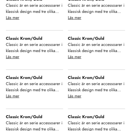
badrum. Se, njut och hamoniera
badrum. Se, njut och hamoniera
Classic är en serie accessoarer i
Classic är en serie accessoarer i
din inredning!
din inredning!
klassisk design med tre olika
klassisk design med tre olika
finish på ytan. Välj mellan krom,
Läs mer
finish på ytan. Välj mellan krom,
Läs mer
brons och krom/guld samt ett
brons och krom/guld samt ett
stort urval av modeller som ger
stort urval av modeller som ger
dig möjlighet till enhetlighet i ditt
dig möjlighet till enhetlighet i ditt
Classic Krom/Guld
Classic Krom/Guld
badrum. Se, njut och hamoniera
badrum. Se, njut och hamoniera
Classic är en serie accessoarer i
Classic är en serie accessoarer i
din inredning!
din inredning!
klassisk design med tre olika
klassisk design med tre olika
finish på ytan. Välj mellan krom,
Läs mer
finish på ytan. Välj mellan krom,
Läs mer
brons och krom/guld samt ett
brons och krom/guld samt ett
stort urval av modeller som ger
stort urval av modeller som ger
dig möjlighet till enhetlighet i ditt
dig möjlighet till enhetlighet i ditt
Classic Krom/Guld
Classic Krom/Guld
badrum. Se, njut och hamoniera
badrum. Se, njut och hamoniera
Classic är en serie accessoarer i
Classic är en serie accessoarer i
din inredning!
din inredning!
klassisk design med tre olika
klassisk design med tre olika
finish på ytan. Välj mellan krom,
Läs mer
finish på ytan. Välj mellan krom,
Läs mer
brons och krom/guld samt ett
brons och krom/guld samt ett
stort urval av modeller som ger
stort urval av modeller som ger
dig möjlighet till enhetlighet i ditt
dig möjlighet till enhetlighet i ditt
Classic Krom/Guld
Classic Krom/Guld
badrum. Se, njut och hamoniera
badrum. Se, njut och hamoniera
Classic är en serie accessoarer i
Classic är en serie accessoarer i
din inredning!
din inredning!
klassisk design med tre olika
klassisk design med tre olika