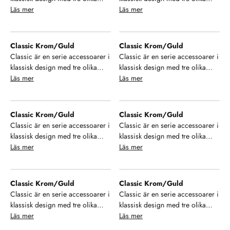
finish på ytan. Välj mellan krom,
Läs mer
finish på ytan. Välj mellan krom,
Läs mer
brons och krom/guld samt ett
brons och krom/guld samt ett
stort urval av modeller som ger
stort urval av modeller som ger
dig möjlighet till enhetlighet i ditt
dig möjlighet till enhetlighet i ditt
Classic Krom/Guld
Classic Krom/Guld
badrum. Se, njut och hamoniera
badrum. Se, njut och hamoniera
Classic är en serie accessoarer i
Classic är en serie accessoarer i
din inredning!
din inredning!
klassisk design med tre olika
klassisk design med tre olika
finish på ytan. Välj mellan krom,
Läs mer
finish på ytan. Välj mellan krom,
Läs mer
brons och krom/guld samt ett
brons och krom/guld samt ett
stort urval av modeller som ger
stort urval av modeller som ger
dig möjlighet till enhetlighet i ditt
dig möjlighet till enhetlighet i ditt
Classic Krom/Guld
Classic Krom/Guld
badrum. Se, njut och hamoniera
badrum. Se, njut och hamoniera
Classic är en serie accessoarer i
Classic är en serie accessoarer i
din inredning!
din inredning!
klassisk design med tre olika
klassisk design med tre olika
finish på ytan. Välj mellan krom,
Läs mer
finish på ytan. Välj mellan krom,
Läs mer
brons och krom/guld samt ett
brons och krom/guld samt ett
stort urval av modeller som ger
stort urval av modeller som ger
dig möjlighet till enhetlighet i ditt
dig möjlighet till enhetlighet i ditt
Classic Krom/Guld
Classic Krom/Guld
badrum. Se, njut och hamoniera
badrum. Se, njut och hamoniera
Classic är en serie accessoarer i
Classic är en serie accessoarer i
din inredning!
din inredning!
klassisk design med tre olika
klassisk design med tre olika
finish på ytan. Välj mellan krom,
Läs mer
finish på ytan. Välj mellan krom,
Läs mer
brons och krom/guld samt ett
brons och krom/guld samt ett