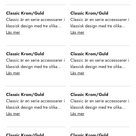
stort urval av modeller som ger
stort urval av modeller som ger
dig möjlighet till enhetlighet i ditt
dig möjlighet till enhetlighet i ditt
Classic Krom/Guld
Classic Krom/Guld
badrum. Se, njut och hamoniera
badrum. Se, njut och hamoniera
Classic är en serie accessoarer i
Classic är en serie accessoarer i
din inredning!
din inredning!
klassisk design med tre olika
klassisk design med tre olika
finish på ytan. Välj mellan krom,
Läs mer
finish på ytan. Välj mellan krom,
Läs mer
brons och krom/guld samt ett
brons och krom/guld samt ett
stort urval av modeller som ger
stort urval av modeller som ger
dig möjlighet till enhetlighet i ditt
dig möjlighet till enhetlighet i ditt
Classic Krom/Guld
Classic Krom/Guld
badrum. Se, njut och hamoniera
badrum. Se, njut och hamoniera
Classic är en serie accessoarer i
Classic är en serie accessoarer i
din inredning!
din inredning!
klassisk design med tre olika
klassisk design med tre olika
finish på ytan. Välj mellan krom,
Läs mer
finish på ytan. Välj mellan krom,
Läs mer
brons och krom/guld samt ett
brons och krom/guld samt ett
stort urval av modeller som ger
stort urval av modeller som ger
dig möjlighet till enhetlighet i ditt
dig möjlighet till enhetlighet i ditt
Classic Krom/Guld
Classic Krom/Guld
badrum. Se, njut och hamoniera
badrum. Se, njut och hamoniera
Classic är en serie accessoarer i
Classic är en serie accessoarer i
din inredning!
din inredning!
klassisk design med tre olika
klassisk design med tre olika
finish på ytan. Välj mellan krom,
Läs mer
finish på ytan. Välj mellan krom,
Läs mer
brons och krom/guld samt ett
brons och krom/guld samt ett
stort urval av modeller som ger
stort urval av modeller som ger
dig möjlighet till enhetlighet i ditt
dig möjlighet till enhetlighet i ditt
Classic Krom/Guld
Classic Krom/Guld