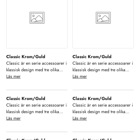
badrum. Se, njut och hamoniera
badrum. Se, njut och hamoniera
din inredning!
din inredning!
Classic Krom/Guld
Classic Krom/Guld
Classic är en serie accessoarer i
Classic är en serie accessoarer i
klassisk design med tre olika
klassisk design med tre olika
finish på ytan. Välj mellan krom,
Läs mer
finish på ytan. Välj mellan krom,
Läs mer
brons och krom/guld samt ett
brons och krom/guld samt ett
stort urval av modeller som ger
stort urval av modeller som ger
dig möjlighet till enhetlighet i ditt
dig möjlighet till enhetlighet i ditt
Classic Krom/Guld
Classic Krom/Guld
badrum. Se, njut och hamoniera
badrum. Se, njut och hamoniera
Classic är en serie accessoarer i
Classic är en serie accessoarer i
din inredning!
din inredning!
klassisk design med tre olika
klassisk design med tre olika
finish på ytan. Välj mellan krom,
Läs mer
finish på ytan. Välj mellan krom,
Läs mer
brons och krom/guld samt ett
brons och krom/guld samt ett
stort urval av modeller som ger
stort urval av modeller som ger
dig möjlighet till enhetlighet i ditt
dig möjlighet till enhetlighet i ditt