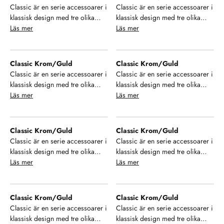
badrum. Se, njut och hamoniera
badrum. Se, njut och hamoniera
Classic är en serie accessoarer i
Classic är en serie accessoarer i
din inredning!
din inredning!
klassisk design med tre olika
klassisk design med tre olika
finish på ytan. Välj mellan krom,
Läs mer
finish på ytan. Välj mellan krom,
Läs mer
brons och krom/guld samt ett
brons och krom/guld samt ett
stort urval av modeller som ger
stort urval av modeller som ger
dig möjlighet till enhetlighet i ditt
dig möjlighet till enhetlighet i ditt
Classic Krom/Guld
Classic Krom/Guld
badrum. Se, njut och hamoniera
badrum. Se, njut och hamoniera
Classic är en serie accessoarer i
Classic är en serie accessoarer i
din inredning!
din inredning!
klassisk design med tre olika
klassisk design med tre olika
finish på ytan. Välj mellan krom,
Läs mer
finish på ytan. Välj mellan krom,
Läs mer
brons och krom/guld samt ett
brons och krom/guld samt ett
stort urval av modeller som ger
stort urval av modeller som ger
dig möjlighet till enhetlighet i ditt
dig möjlighet till enhetlighet i ditt
Classic Krom/Guld
Classic Krom/Guld
badrum. Se, njut och hamoniera
badrum. Se, njut och hamoniera
Classic är en serie accessoarer i
Classic är en serie accessoarer i
din inredning!
din inredning!
klassisk design med tre olika
klassisk design med tre olika
finish på ytan. Välj mellan krom,
Läs mer
finish på ytan. Välj mellan krom,
Läs mer
brons och krom/guld samt ett
brons och krom/guld samt ett
stort urval av modeller som ger
stort urval av modeller som ger
dig möjlighet till enhetlighet i ditt
dig möjlighet till enhetlighet i ditt
Classic Krom/Guld
Classic Krom/Guld
badrum. Se, njut och hamoniera
badrum. Se, njut och hamoniera
Classic är en serie accessoarer i
Classic är en serie accessoarer i
din inredning!
din inredning!
klassisk design med tre olika
klassisk design med tre olika