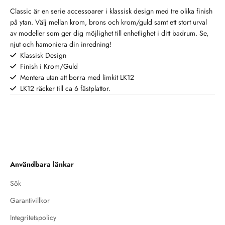
stort urval av modeller som ger
stort urval av modeller som ger
Classic är en serie accessoarer i klassisk design med tre olika finish
dig möjlighet till enhetlighet i ditt
dig möjlighet till enhetlighet i ditt
på ytan. Välj mellan krom, brons och krom/guld samt ett stort urval
badrum. Se, njut och hamoniera
badrum. Se, njut och hamoniera
av modeller som ger dig möjlighet till enhetlighet i ditt badrum. Se,
din inredning!
din inredning!
njut och hamoniera din inredning!
Klassisk Design
Finish i Krom/Guld
Montera utan att borra med limkit LK12
LK12 räcker till ca 6 fästplattor.
Användbara länkar
Sök
Garantivillkor
Integritetspolicy