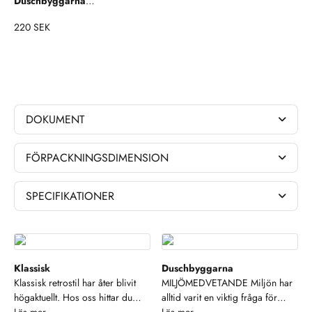
Duschbyggarna
Monteringskit
220 SEK
Accessoarer
DOKUMENT
FÖRPACKNINGSDIMENSION
SPECIFIKATIONER
Klassisk
Duschbyggarna
Klassisk retrostil har åter blivit
MILJÖMEDVETANDE Miljön har
högaktuellt. Hos oss hittar du
alltid varit en viktig fråga för