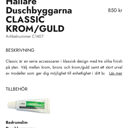
Hållare
Duschbyggarna
REA-pris
850 kr
CLASSIC
KROM/GULD
Artikelnummer C1407
BESKRIVNING
Classic är en serie accessoarer i klassisk design med tre olika finish
på ytan. Välj mellan krom, brons och krom/guld samt ett stort urval
av modeller som ger dig möjlighet till enhetlighet i ditt badrum. Se,
Läs mer
njut och hamoniera din inredning!
TILLBEHÖR
Badrumslim