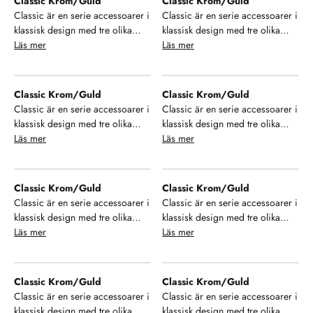
Classic Krom/Guld
Classic Krom/Guld
badrum. Se, njut och hamoniera
badrum. Se, njut och hamoniera
Classic är en serie accessoarer i
Classic är en serie accessoarer i
din inredning!
din inredning!
klassisk design med tre olika
klassisk design med tre olika
finish på ytan. Välj mellan krom,
Läs mer
finish på ytan. Välj mellan krom,
Läs mer
brons och krom/guld samt ett
brons och krom/guld samt ett
stort urval av modeller som ger
stort urval av modeller som ger
dig möjlighet till enhetlighet i ditt
dig möjlighet till enhetlighet i ditt
Classic Krom/Guld
Classic Krom/Guld
badrum. Se, njut och hamoniera
badrum. Se, njut och hamoniera
Classic är en serie accessoarer i
Classic är en serie accessoarer i
din inredning!
din inredning!
klassisk design med tre olika
klassisk design med tre olika
finish på ytan. Välj mellan krom,
Läs mer
finish på ytan. Välj mellan krom,
Läs mer
brons och krom/guld samt ett
brons och krom/guld samt ett
stort urval av modeller som ger
stort urval av modeller som ger
dig möjlighet till enhetlighet i ditt
dig möjlighet till enhetlighet i ditt
Classic Krom/Guld
Classic Krom/Guld
badrum. Se, njut och hamoniera
badrum. Se, njut och hamoniera
Classic är en serie accessoarer i
Classic är en serie accessoarer i
din inredning!
din inredning!
klassisk design med tre olika
klassisk design med tre olika
finish på ytan. Välj mellan krom,
Läs mer
finish på ytan. Välj mellan krom,
Läs mer
brons och krom/guld samt ett
brons och krom/guld samt ett
stort urval av modeller som ger
stort urval av modeller som ger
dig möjlighet till enhetlighet i ditt
dig möjlighet till enhetlighet i ditt
Classic Krom/Guld
Classic Krom/Guld
badrum. Se, njut och hamoniera
badrum. Se, njut och hamoniera
Classic är en serie accessoarer i
Classic är en serie accessoarer i
din inredning!
din inredning!
klassisk design med tre olika
klassisk design med tre olika