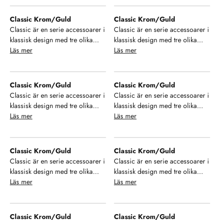
stort urval av modeller som ger
stort urval av modeller som ger
dig möjlighet till enhetlighet i ditt
dig möjlighet till enhetlighet i ditt
Classic Krom/Guld
Classic Krom/Guld
badrum. Se, njut och hamoniera
badrum. Se, njut och hamoniera
Classic är en serie accessoarer i
Classic är en serie accessoarer i
din inredning!
din inredning!
klassisk design med tre olika
klassisk design med tre olika
finish på ytan. Välj mellan krom,
Läs mer
finish på ytan. Välj mellan krom,
Läs mer
brons och krom/guld samt ett
brons och krom/guld samt ett
stort urval av modeller som ger
stort urval av modeller som ger
dig möjlighet till enhetlighet i ditt
dig möjlighet till enhetlighet i ditt
Classic Krom/Guld
Classic Krom/Guld
badrum. Se, njut och hamoniera
badrum. Se, njut och hamoniera
Classic är en serie accessoarer i
Classic är en serie accessoarer i
din inredning!
din inredning!
klassisk design med tre olika
klassisk design med tre olika
finish på ytan. Välj mellan krom,
Läs mer
finish på ytan. Välj mellan krom,
Läs mer
brons och krom/guld samt ett
brons och krom/guld samt ett
stort urval av modeller som ger
stort urval av modeller som ger
dig möjlighet till enhetlighet i ditt
dig möjlighet till enhetlighet i ditt
Classic Krom/Guld
Classic Krom/Guld
badrum. Se, njut och hamoniera
badrum. Se, njut och hamoniera
Classic är en serie accessoarer i
Classic är en serie accessoarer i
din inredning!
din inredning!
klassisk design med tre olika
klassisk design med tre olika
finish på ytan. Välj mellan krom,
Läs mer
finish på ytan. Välj mellan krom,
Läs mer
brons och krom/guld samt ett
brons och krom/guld samt ett
stort urval av modeller som ger
stort urval av modeller som ger
dig möjlighet till enhetlighet i ditt
dig möjlighet till enhetlighet i ditt
Classic Krom/Guld
Classic Krom/Guld