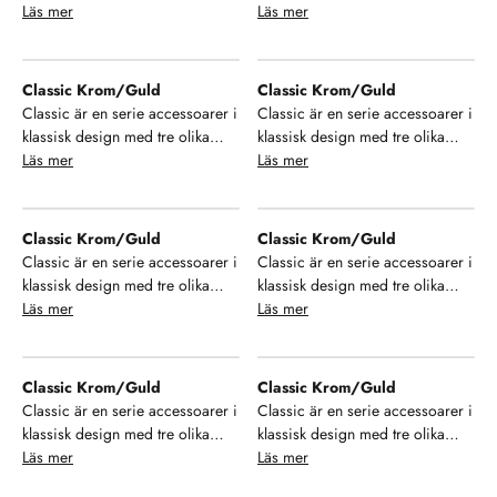
finish på ytan. Välj mellan krom,
Läs mer
finish på ytan. Välj mellan krom,
Läs mer
brons och krom/guld samt ett
brons och krom/guld samt ett
stort urval av modeller som ger
stort urval av modeller som ger
dig möjlighet till enhetlighet i ditt
dig möjlighet till enhetlighet i ditt
Classic Krom/Guld
Classic Krom/Guld
badrum. Se, njut och hamoniera
badrum. Se, njut och hamoniera
Classic är en serie accessoarer i
Classic är en serie accessoarer i
din inredning!
din inredning!
klassisk design med tre olika
klassisk design med tre olika
finish på ytan. Välj mellan krom,
Läs mer
finish på ytan. Välj mellan krom,
Läs mer
brons och krom/guld samt ett
brons och krom/guld samt ett
stort urval av modeller som ger
stort urval av modeller som ger
dig möjlighet till enhetlighet i ditt
dig möjlighet till enhetlighet i ditt
Classic Krom/Guld
Classic Krom/Guld
badrum. Se, njut och hamoniera
badrum. Se, njut och hamoniera
Classic är en serie accessoarer i
Classic är en serie accessoarer i
din inredning!
din inredning!
klassisk design med tre olika
klassisk design med tre olika
finish på ytan. Välj mellan krom,
Läs mer
finish på ytan. Välj mellan krom,
Läs mer
brons och krom/guld samt ett
brons och krom/guld samt ett
stort urval av modeller som ger
stort urval av modeller som ger
dig möjlighet till enhetlighet i ditt
dig möjlighet till enhetlighet i ditt
Classic Krom/Guld
Classic Krom/Guld
badrum. Se, njut och hamoniera
badrum. Se, njut och hamoniera
Classic är en serie accessoarer i
Classic är en serie accessoarer i
din inredning!
din inredning!
klassisk design med tre olika
klassisk design med tre olika
finish på ytan. Välj mellan krom,
Läs mer
finish på ytan. Välj mellan krom,
Läs mer
brons och krom/guld samt ett
brons och krom/guld samt ett