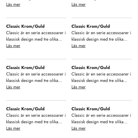
finish på ytan. Välj mellan krom,
Läs mer
finish på ytan. Välj mellan krom,
Läs mer
brons och krom/guld samt ett
brons och krom/guld samt ett
stort urval av modeller som ger
stort urval av modeller som ger
dig möjlighet till enhetlighet i ditt
dig möjlighet till enhetlighet i ditt
Classic Krom/Guld
Classic Krom/Guld
badrum. Se, njut och hamoniera
badrum. Se, njut och hamoniera
Classic är en serie accessoarer i
Classic är en serie accessoarer i
din inredning!
din inredning!
klassisk design med tre olika
klassisk design med tre olika
finish på ytan. Välj mellan krom,
Läs mer
finish på ytan. Välj mellan krom,
Läs mer
brons och krom/guld samt ett
brons och krom/guld samt ett
stort urval av modeller som ger
stort urval av modeller som ger
dig möjlighet till enhetlighet i ditt
dig möjlighet till enhetlighet i ditt
Classic Krom/Guld
Classic Krom/Guld
badrum. Se, njut och hamoniera
badrum. Se, njut och hamoniera
Classic är en serie accessoarer i
Classic är en serie accessoarer i
din inredning!
din inredning!
klassisk design med tre olika
klassisk design med tre olika
finish på ytan. Välj mellan krom,
Läs mer
finish på ytan. Välj mellan krom,
Läs mer
brons och krom/guld samt ett
brons och krom/guld samt ett
stort urval av modeller som ger
stort urval av modeller som ger
dig möjlighet till enhetlighet i ditt
dig möjlighet till enhetlighet i ditt
Classic Krom/Guld
Classic Krom/Guld
badrum. Se, njut och hamoniera
badrum. Se, njut och hamoniera
Classic är en serie accessoarer i
Classic är en serie accessoarer i
din inredning!
din inredning!
klassisk design med tre olika
klassisk design med tre olika
finish på ytan. Välj mellan krom,
Läs mer
finish på ytan. Välj mellan krom,
Läs mer
brons och krom/guld samt ett
brons och krom/guld samt ett