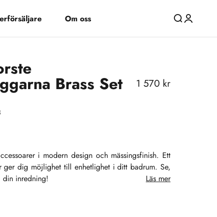
erförsäljare
Om oss
Öppna sök
Öppna kon
orste
ggarna Brass Set
REA-pris
1 570 kr
3
accessoarer i modern design och mässingsfinish. Ett
r ger dig möjlighet till enhetlighet i ditt badrum. Se,
 din inredning!
Läs mer