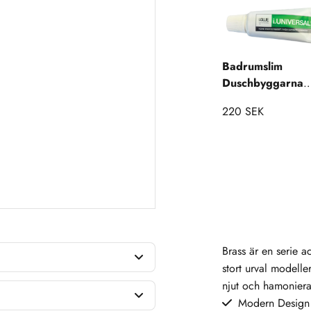
Badrumslim
Duschbyggarna
Monteringskit
220 SEK
Accessoarer
Brass är en serie a
stort urval modeller
njut och hamoniera
Modern Design