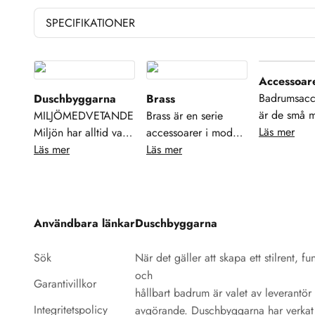
SPECIFIKATIONER
Accessoar
Badrumsacc
Duschbyggarna
Brass
är de små 
MILJÖMEDVETANDE
Brass är en serie
viktiga deta
Läs mer
Miljön har alltid varit
accessoarer i modern
som lyfter 
en viktig fråga för
Läs mer
design och
Läs mer
funktion och
Duschbyggarna.
mässingsfinish. Ett
ditt badrum
Alltifrån små saker
stort urval modeller
tvålpumpar
som källsortering och
ger dig möjlighet till
tandborsthåll
resurssparande
enhetlighet i ditt
Användbara länkar
Duschbyggarna
krokar, spe
verksamhet till att
badrum. Se, njut och
förvaringsl
ställa höga miljökrav
hamoniera din
Sök
När det gäller att skapa ett stilrent, fun
rätt accesso
på våra
inredning!
och
Garantivillkor
hjälper dig 
samarbetspartners
hållbart badrum är valet av leverantör
en harmoni
och
Integritetspolicy
avgörande. Duschbyggarna har verkat 