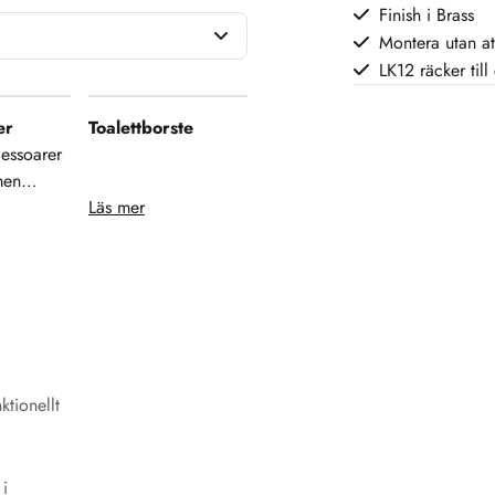
Finish i Brass
Montera utan at
LK12 räcker till 
er
Toalettborste
essoarer
men
ljerna
Läs mer
både
 estetik i
. Från
 och
are till
glar och
ösningar –
ktionellt
arer
att skapa
sk och
i