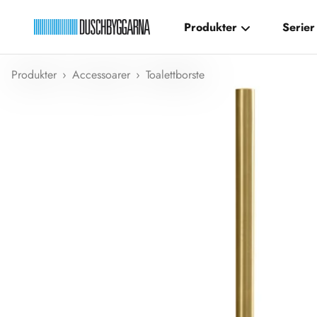
Hoppa till innehållet
Produkter
Serier
Duschbyggarna New
Produkter
›
Accessoarer
›
Toalettborste