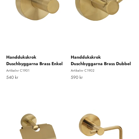
Handdukskrok
Handdukskrok
Duschbyggarna Brass Enkel
Duschbyggarna Brass Dubbel
Artikelnr C1901
Artikelnr C1902
REA-pris
REA-pris
540 kr
590 kr