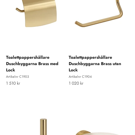
Toalettpappershållare
Toalettpappershållare
Duschbyggarna Brass med
Duschbyggarna Brass utan
Lock
Lock
Artikelnr C1903
Artikelnr C1904
REA-pris
REA-pris
1 510 kr
1 020 kr