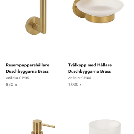
Reservpappershållare
Tvålkopp med Hållare
Duschbyggarna Brass
Duschbyggarna Brass
Artikelnr C1905
Artikelnr C1906
REA-pris
REA-pris
880 kr
1 030 kr