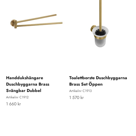
Handdukshängare
Toalettborste Duschbyggarna
Duschbyggarna Brass
Brass Set Öppen
Svängbar Dubbel
Artikelnr C1913
REA-pris
1 570 kr
Artikelnr C1912
REA-pris
1 660 kr