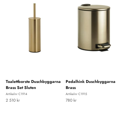
Toalettborste Duschbyggarna
Pedalhink Duschbyggarna
Brass Set Sluten
Brass
Artikelnr C1914
Artikelnr C1915
REA-pris
REA-pris
2 510 kr
780 kr