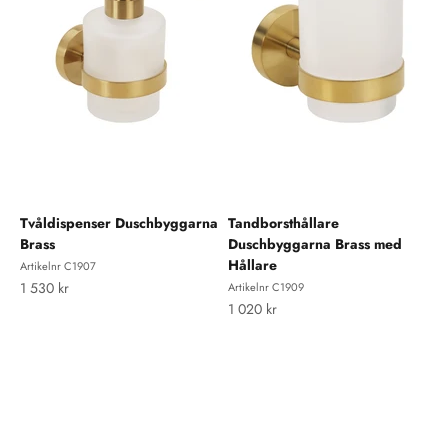
Tvåldispenser Duschbyggarna
Tandborsthållare
Brass
Duschbyggarna Brass med
Hållare
Artikelnr C1907
REA-pris
1 530 kr
Artikelnr C1909
REA-pris
1 020 kr