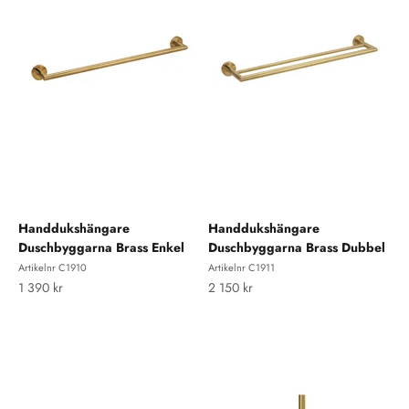
Handdukshängare
Handdukshängare
Duschbyggarna Brass Enkel
Duschbyggarna Brass Dubbel
Artikelnr C1910
Artikelnr C1911
REA-pris
REA-pris
1 390 kr
2 150 kr