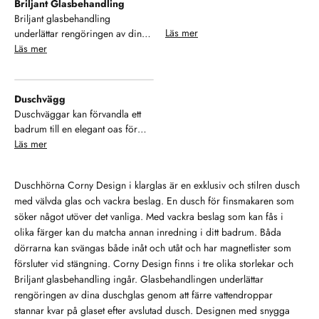
Briljant Glasbehandling
konsumentens användning. Vi är
duschväggars gångjärn är en
funktion - se och njut!
Briljant glasbehandling
stolta över vårt miljöengagemang
smart funktion som gör det enkelt
Läs mer
underlättar rengöringen av dina
och kommer att fortsätta vårt
att få duschväggen att sitta
duschglas genom snabbare
Läs mer
aktiva arbete för att minimera vår
perfekt, även om väggarnas
vattenavrinning. Färre
miljöpåverkan. Kvalitet Med mer
vinklar är ojämna. Med
vattendroppar blir kvar efter
än 45 års erfarenhet har vi
justerbara gångjärn kan du
avslutad dusch vilket gör det
försäkrat oss om hög
Duschvägg
anpassa vinkeln för att säkerställa
enklare att hålla rent. Samtidigt
kvalitetsnivå genom alla steg i
Duschväggar kan förvandla ett
en tät passform och få en stabil
minskar behovet av
produktionen varvid livslängden
badrum till en elegant oas för
och snygg montering. Det
rengöringsmedel vilket är bra för
på våra produkter är mycket lång
avkoppling. En praktisk lösning
Läs mer
underlättar installationen och
miljön.
och ger ett problemfritt
för att skapa en avgränsad plats i
bidrar till både funktionalitet och
användande år efter år.
badrummet. Med sin förmåga att
hållbarhet i badrummet.
Duschhörna Corny Design i klarglas är en exklusiv och stilren dusch
hålla vattnet på plats och
med välvda glas och vackra beslag. En dusch för finsmakaren som
samtidigt öppna upp rummet
söker något utöver det vanliga. Med vackra beslag som kan fås i
visuellt, erbjuder duschväggar
olika färger kan du matcha annan inredning i ditt badrum. Båda
både stil och funktion. De finns i
dörrarna kan svängas både inåt och utåt och har magnetlister som
en mängd olika storlekar, former
och material – från klara och
försluter vid stängning. Corny Design finns i tre olika storlekar och
frostade glasväggar till moderna
Briljant glasbehandling ingår. Glasbehandlingen underlättar
industriella varianter med svarta
rengöringen av dina duschglas genom att färre vattendroppar
ramar. Oavsett om du föredrar
stannar kvar på glaset efter avslutad dusch. Designen med snygga