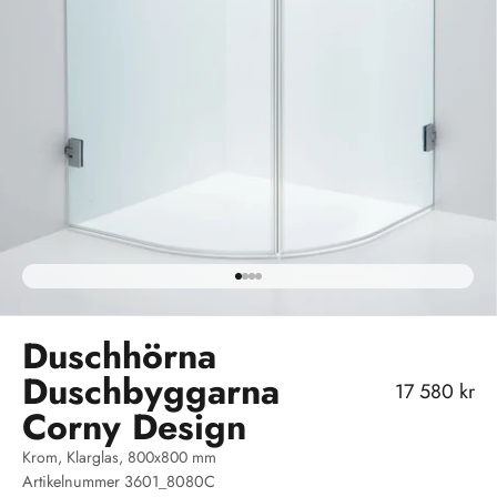
Gå till 1
Gå till 2
Gå till 3
Gå till 4
Duschhörna
Duschbyggarna
REA-pris
17 580 kr
Corny Design
Krom, Klarglas, 800x800 mm
Artikelnummer 3601_8080C