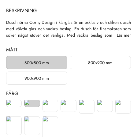
BESKRIVNING
Duschhörna Corny Design i klarglas är en exklusiv och stilren dusch
med välvda glas och vackra beslag. En dusch för finsmakaren som
söker något utöver det vanliga. Med vackra beslag som kan fås i
Läs mer
olika färger kan du matcha annan inredning i ditt badrum. Båda
dörrarna kan svängas både inåt och utåt och har magnetlister som
MÅTT
försluter vid stängning. Corny Design finns i tre olika storlekar och
Briljant glasbehandling ingår. Glasbehandlingen underlättar
800x800 mm
800x900 mm
rengöringen av dina duschglas genom att färre vattendroppar
stannar kvar på glaset efter avslutad dusch. Designen med snygga
900x900 mm
beslag och stora glasytor skapar ett intryck av ett lyxigt badrum att
trivas i.
FÄRG