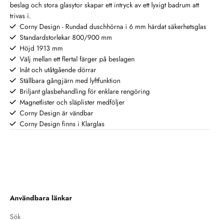
en minimalistisk look eller en
beslag och stora glasytor skapar ett intryck av ett lyxigt badrum att
mer iögonfallande design,
trivas i.
hjälper duschväggar till att skapa
Corny Design - Rundad duschhörna i 6 mm härdat säkerhetsglas
en ren och öppen känsla i
Standardstorlekar 800/900 mm
badrummet, samtidigt som de
Höjd 1913 mm
skyddar omgivande ytor från
Välj mellan ett flertal färger på beslagen
vattenstänk.
Inåt och utåtgående dörrar
Ställbara gångjärn med lyftfunktion
Briljant glasbehandling för enklare rengöring
Magnetlister och släplister medföljer
Corny Design är vändbar
Corny Design finns i Klarglas
Användbara länkar
Sök