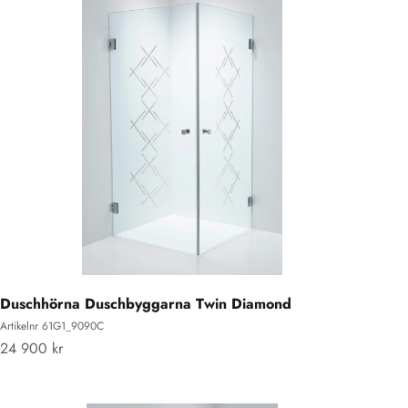
Duschhörna Duschbyggarna Twin Diamond
Artikelnr 61G1_9090C
REA-pris
24 900 kr