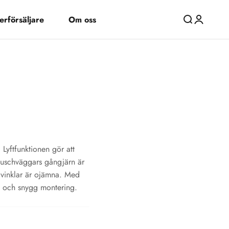
erförsäljare
Om oss
Öppna sök
Öppna kon
 Lyftfunktionen gör att
 duschväggars gångjärn är
 vinklar är ojämna. Med
il och snygg montering.