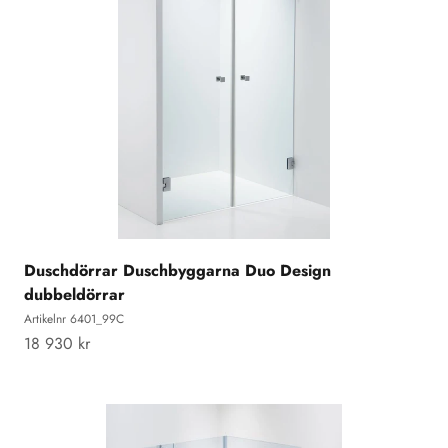
Duschdörrar Duschbyggarna Duo Design
dubbeldörrar
Artikelnr 6401_99C
REA-pris
18 930 kr