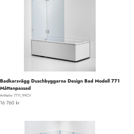
Badkarsvägg Duschbyggarna Design Bad Modell 771
Måttanpassad
Artikelnr 7711_99CV
REA-pris
16 760 kr