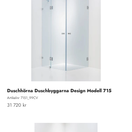
Duschhörna Duschbyggarna Design Modell 715
Artikelnr 7151_99CV
REA-pris
31 720 kr