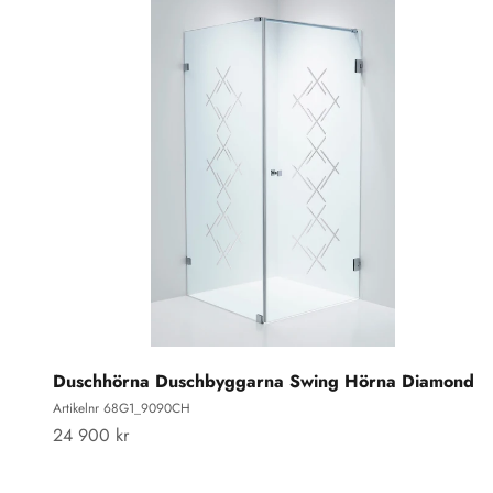
Duschhörna Duschbyggarna Swing Hörna Diamond
Artikelnr 68G1_9090CH
REA-pris
24 900 kr