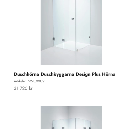
Duschhörna Duschbyggarna Design Plus Hörna
Artikelnr 7951_99CV
REA-pris
31 720 kr