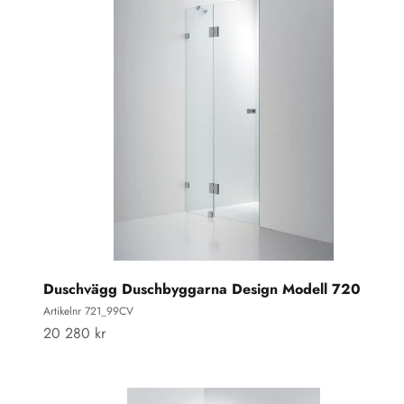
Duschvägg Duschbyggarna Design Modell 720
Artikelnr 721_99CV
REA-pris
20 280 kr