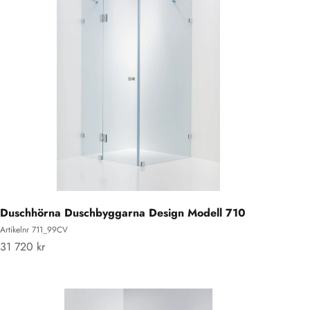
Duschhörna Duschbyggarna Design Modell 710
Artikelnr 711_99CV
REA-pris
31 720 kr