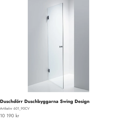
Duschdörr Duschbyggarna Swing Design
Artikelnr 601_90CV
REA-pris
10 190 kr