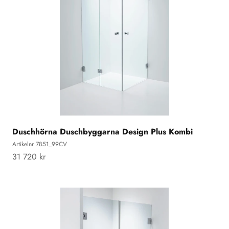
Duschhörna Duschbyggarna Design Plus Kombi
Artikelnr 7851_99CV
REA-pris
31 720 kr