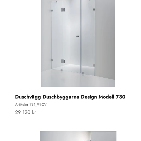
Duschvägg Duschbyggarna Design Modell 730
Artikelnr 731_99CV
REA-pris
29 120 kr