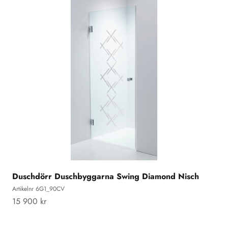
Duschdörr Duschbyggarna Swing Diamond Nisch
Artikelnr 6G1_90CV
REA-pris
15 900 kr