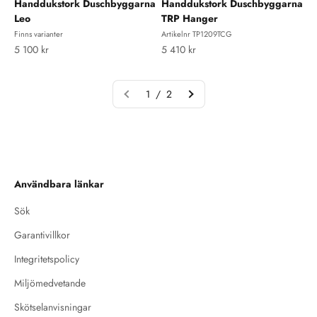
Handdukstork Duschbyggarna
Handdukstork Duschbyggarna
Leo
TRP Hanger
Finns varianter
Artikelnr TP1209TCG
REA-pris
REA-pris
5 100 kr
5 410 kr
1 / 2
Användbara länkar
Sök
Garantivillkor
Integritetspolicy
Miljömedvetande
Skötselanvisningar