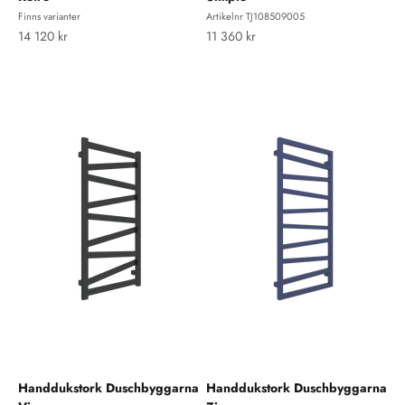
Finns varianter
Artikelnr TJ108509005
REA-pris
REA-pris
14 120 kr
11 360 kr
Handdukstork Duschbyggarna
Handdukstork Duschbyggarna