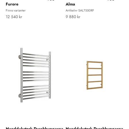
Furore
Alma
Finns varianter
Artikelnr SAL7550RF
REA-pris
REA-pris
12 540 kr
9 880 kr
Handdukstork Duschbyggarna
Handdukstork Duschbyggarna