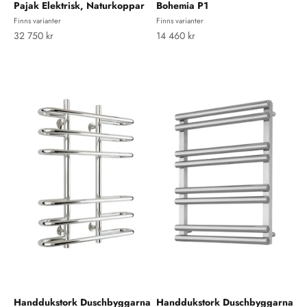
Pajak Elektrisk, Naturkoppar
Bohemia P1
Finns varianter
Finns varianter
REA-pris
REA-pris
32 750 kr
14 460 kr
Handdukstork Duschbyggarna
Handdukstork Duschbyggarna