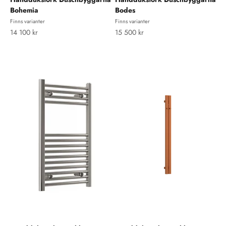
Bohemia
Bodes
Finns varianter
Finns varianter
REA-pris
REA-pris
14 100 kr
15 500 kr