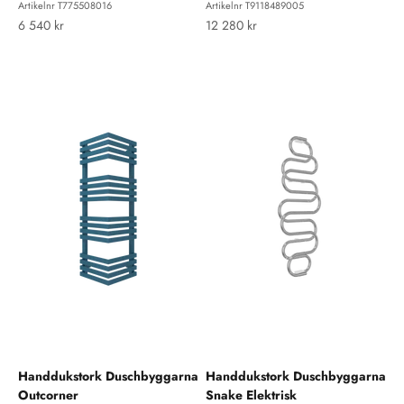
Artikelnr T775508016
Artikelnr T9118489005
REA-pris
REA-pris
6 540 kr
12 280 kr
Handdukstork Duschbyggarna
Handdukstork Duschbyggarna
Outcorner
Snake Elektrisk