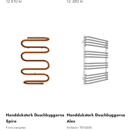
REA-pris
REA-pris
12 810 kr
12 380 kr
Handdukstork Duschbyggarna
Handdukstork Duschbyggarna
Spiro
Alex
Finns varianter
Artikelnr T87650K