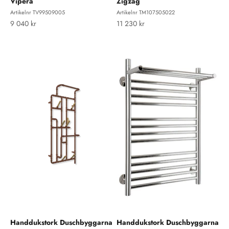
Vipera
Zigzag
Artikelnr TV99509005
Artikelnr TM107505022
REA-pris
REA-pris
9 040 kr
11 230 kr
Handdukstork Duschbyggarna
Handdukstork Duschbyggarna