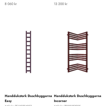
REA-pris
REA-pris
8 060 kr
13 200 kr
Handdukstork Duschbyggarna
Handdukstork Duschbyggarna
Easy
Incorner