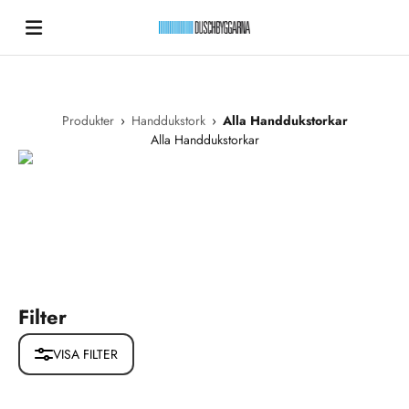
Hoppa till innehållet
Duschbyggarna New
Produkter
›
Handdukstork
›
Alla Handdukstorkar
Alla Handdukstorkar
Filter
VISA FILTER