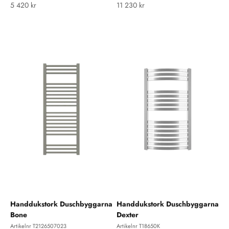
REA-pris
REA-pris
5 420 kr
11 230 kr
Handdukstork Duschbyggarna
Handdukstork Duschbyggarna
Bone
Dexter
Artikelnr T2126507023
Artikelnr T18650K