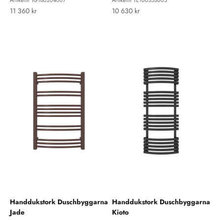
Artikelnr TG160204007
Artikelnr TE100353005
REA-pris
REA-pris
11 360 kr
10 630 kr
Handdukstork Duschbyggarna
Handdukstork Duschbyggarna
Jade
Kioto