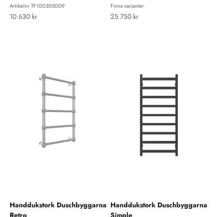
Artikelnr TF100305009
Finns varianter
REA-pris
REA-pris
10 630 kr
25 750 kr
Handdukstork Duschbyggarna
Handdukstork Duschbyggarna
Retro
Simple