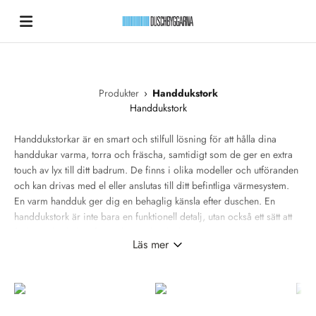
Hoppa till innehållet
Duschbyggarna New
Produkter
›
Handdukstork
Handdukstork
Handdukstorkar är en smart och stilfull lösning för att hålla dina
handdukar varma, torra och fräscha, samtidigt som de ger en extra
touch av lyx till ditt badrum. De finns i olika modeller och utföranden
och kan drivas med el eller anslutas till ditt befintliga värmesystem.
En varm handduk ger dig en behaglig känsla efter duschen. En
handdukstork är inte bara en funktionell detalj, utan också ett sätt att
förbättra både komfort och estetik i ditt hem.
Läs mer