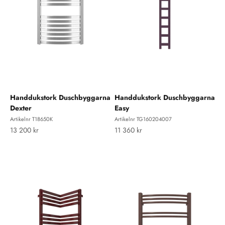
Handdukstork Duschbyggarna
Handdukstork Duschbyggarna
Dexter
Easy
Artikelnr T18650K
Artikelnr TG160204007
REA-pris
REA-pris
13 200 kr
11 360 kr