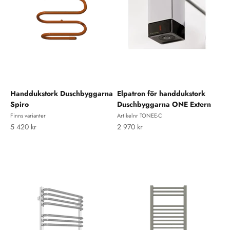
Handdukstork Duschbyggarna
Elpatron för handdukstork
Spiro
Duschbyggarna ONE Extern
Finns varianter
Artikelnr TONEE-C
REA-pris
REA-pris
5 420 kr
2 970 kr