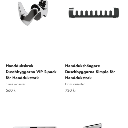
Handdukskrok
Handdukshängare
Duschbyggarna VIP 2-pack
Duschbyggarna Simple för
för Handdukstork
Handdukstork
Finns varianter
Finns varianter
REA-pris
REA-pris
560 kr
730 kr