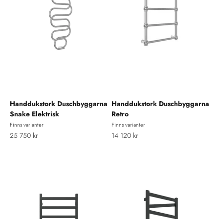
Handdukstork Duschbyggarna
Handdukstork Duschbyggarna
Snake Elektrisk
Retro
Finns varianter
Finns varianter
REA-pris
REA-pris
25 750 kr
14 120 kr