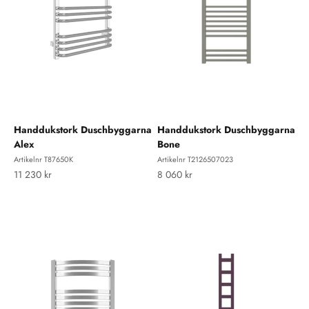
Handdukstork Duschbyggarna
Handdukstork Duschbyggarna
Alex
Bone
Artikelnr T87650K
Artikelnr T2126507023
REA-pris
REA-pris
11 230 kr
8 060 kr