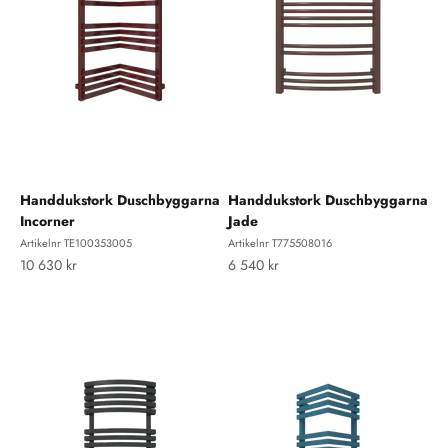
Handdukstork Duschbyggarna
Handdukstork Duschbyggarna
Incorner
Jade
Artikelnr TE100353005
Artikelnr T775508016
REA-pris
REA-pris
10 630 kr
6 540 kr