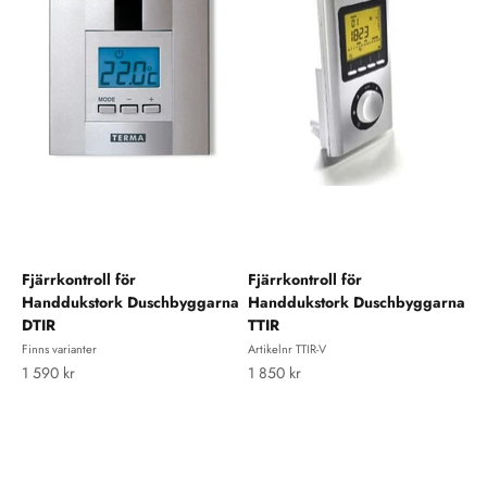
Fjärrkontroll för
Fjärrkontroll för
Handdukstork Duschbyggarna
Handdukstork Duschbyggarna
DTIR
TTIR
Finns varianter
Artikelnr TTIR-V
REA-pris
REA-pris
1 590 kr
1 850 kr