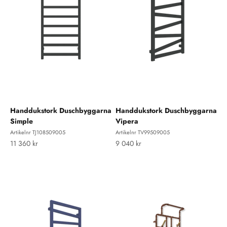
Handdukstork Duschbyggarna
Handdukstork Duschbyggarna
Simple
Vipera
Artikelnr TJ108509005
Artikelnr TV99509005
REA-pris
REA-pris
11 360 kr
9 040 kr