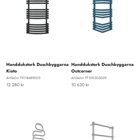
Handdukstork Duschbyggarna
Handdukstork Duschbyggarna
Kioto
Outcorner
Artikelnr T9118489005
Artikelnr TF100305009
REA-pris
REA-pris
12 280 kr
10 630 kr