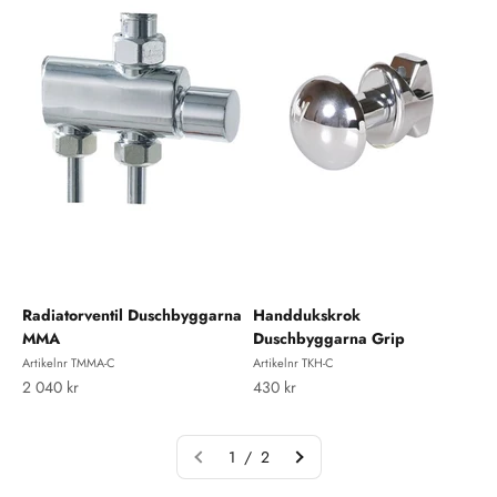
Radiatorventil Duschbyggarna
Handdukskrok
MMA
Duschbyggarna Grip
Artikelnr TMMA-C
Artikelnr TKH-C
REA-pris
REA-pris
2 040 kr
430 kr
1 / 2