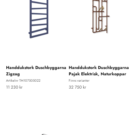
Handdukstork Duschbyggarna
Handdukstork Duschbyggarna
Zigzag
Pajak Elektrisk, Naturkoppar
Artikelnr TM107505022
Finns varianter
REA-pris
REA-pris
11 230 kr
32 750 kr