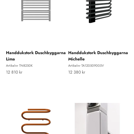
Handdukstork Duschbyggarna
Handdukstork Duschbyggarna
Lima
Michelle
Artikelnr TN8250K
Artikelnr TA120509005V
REA-pris
REA-pris
12 810 kr
12 380 kr