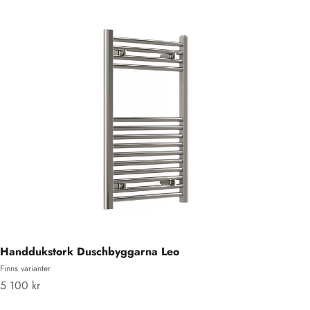
Handdukstork Duschbyggarna Leo
Finns varianter
REA-pris
5 100 kr