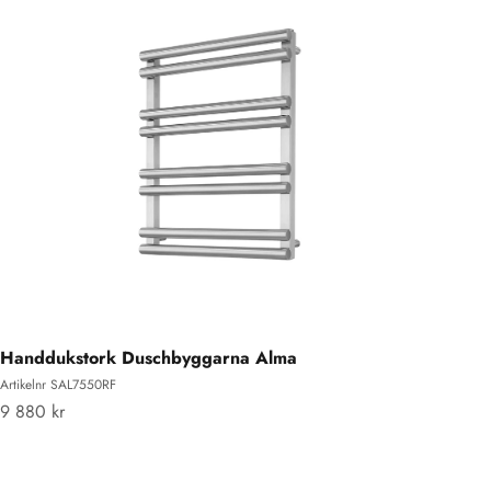
Handdukstork Duschbyggarna Alma
Artikelnr SAL7550RF
REA-pris
9 880 kr