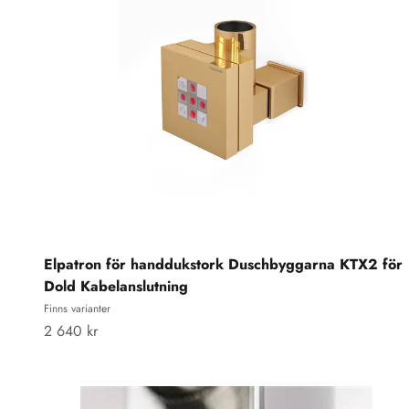
Elpatron för handdukstork Duschbyggarna KTX2 för
Dold Kabelanslutning
Finns varianter
REA-pris
2 640 kr