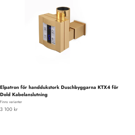
Elpatron för handdukstork Duschbyggarna KTX4 för
Dold Kabelanslutning
Finns varianter
REA-pris
3 100 kr