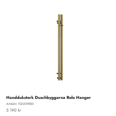
Handdukstork Duschbyggarna Rolo Hanger
Artikelnr TQ1209BBS
REA-pris
5 190 kr