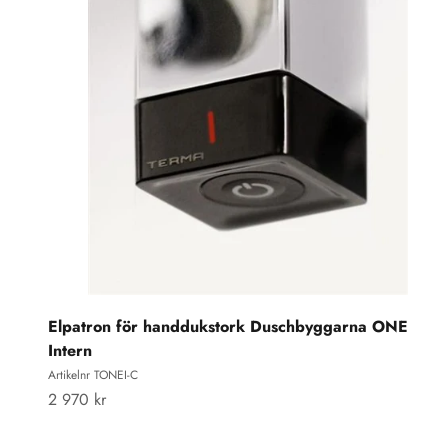
Elpatron för handdukstork Duschbyggarna ONE
Intern
Artikelnr TONEI-C
REA-pris
2 970 kr