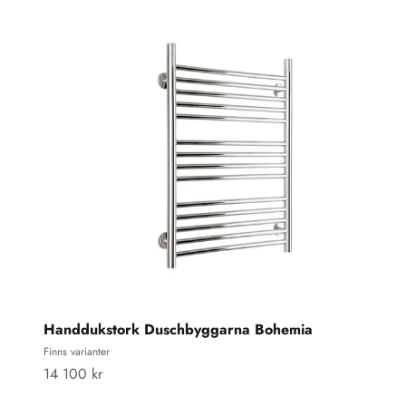
Handdukstork Duschbyggarna Bohemia
Finns varianter
REA-pris
14 100 kr