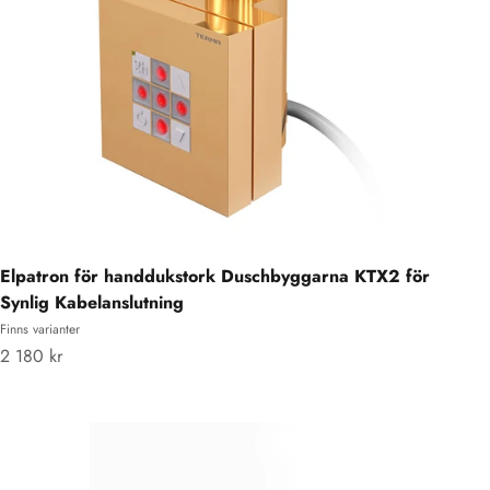
Elpatron för handdukstork Duschbyggarna KTX2 för
Synlig Kabelanslutning
Finns varianter
REA-pris
2 180 kr