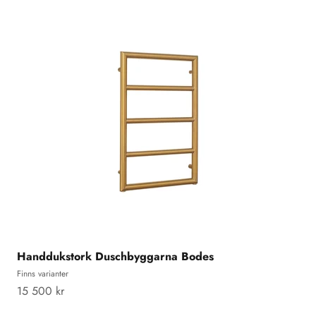
Handdukstork Duschbyggarna Bodes
Finns varianter
REA-pris
15 500 kr