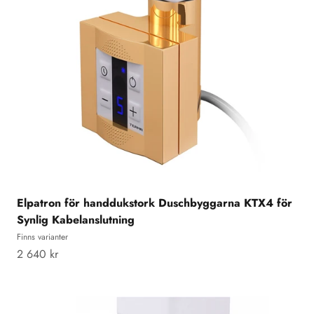
Elpatron för handdukstork Duschbyggarna KTX4 för
Synlig Kabelanslutning
Finns varianter
REA-pris
2 640 kr