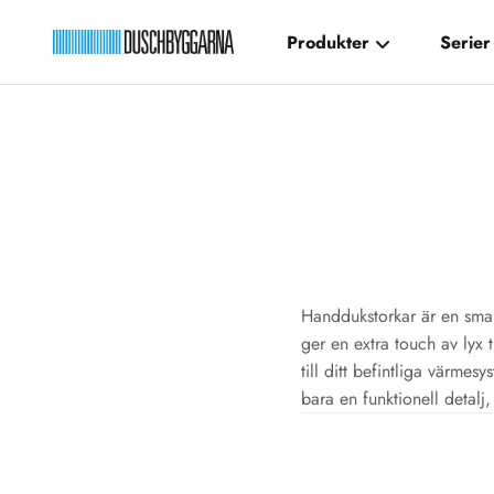
Hoppa till innehållet
Produkter
Serier
Duschbyggarna New
Handdukstorkar är en smart
ger en extra touch av lyx 
till ditt befintliga värme
bara en funktionell detalj,