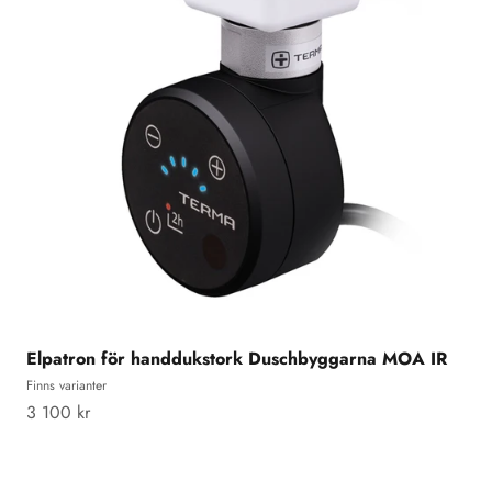
Elpatron för handdukstork Duschbyggarna MOA IR
Finns varianter
REA-pris
3 100 kr