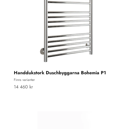
Handdukstork Duschbyggarna Bohemia P1
Finns varianter
REA-pris
14 460 kr