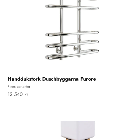
Handdukstork Duschbyggarna Furore
Finns varianter
REA-pris
12 540 kr