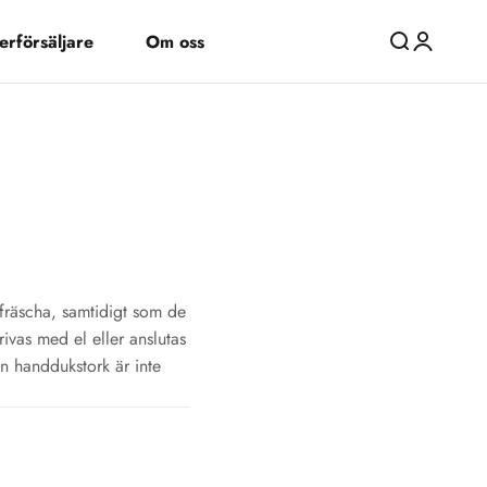
erförsäljare
Om oss
Öppna sök
Öppna kon
 fräscha, samtidigt som de
rivas med el eller anslutas
En handdukstork är inte