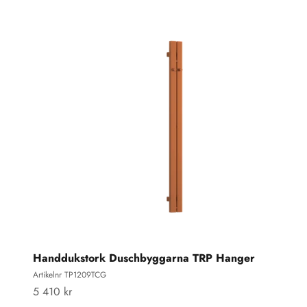
Handdukstork Duschbyggarna TRP Hanger
Artikelnr TP1209TCG
REA-pris
5 410 kr