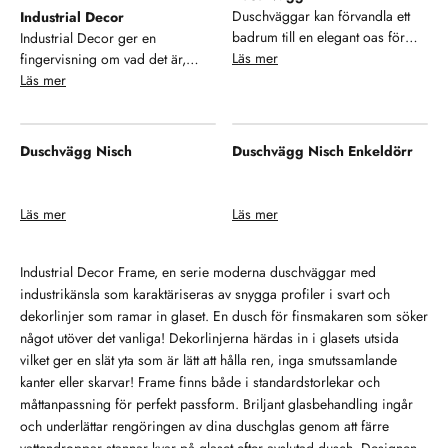
som är lätt att hålla ren, inga
samarbetspartners och
Duschväggar kan förvandla ett
Industrial Decor
smutssamlande kanter eller
leverantörer.Duschbyggarna är
badrum till en elegant oas för
Industrial Decor ger en
skarvar-smart! En dusch för
dessutom anslutna till REPA,
avkoppling. En praktisk lösning
Läs mer
fingervisning om vad det är,
finsmakaren som söker något
näringslivets system för
för att skapa en avgränsad plats i
exklusiva och stilrena
Läs mer
utöver det vanliga! Designen
återvinning av förpackningar.
badrummet. Med sin förmåga att
duschväggar med industrikänsla.
med snygga beslag och
Därigenom tar vi ansvar för
hålla vattnet på plats och
Snygga profiler i svart och
mönstrade stora glasytor skapar
återvinningen av
samtidigt öppna upp rummet
dekorlinjer på glaset lyfter ditt
Duschvägg Nisch
Duschvägg Nisch Enkeldörr
ett intryck av ett lyxigt badrum att
förpackningsmaterialet även efter
visuellt, erbjuder duschväggar
badrum. En dusch för
trivas i.
konsumentens användning. Vi är
både stil och funktion. De finns i
finsmakaren som söker något
stolta över vårt miljöengagemang
en mängd olika storlekar, former
utöver det vanliga! Dörrar kan
Läs mer
Läs mer
och kommer att fortsätta vårt
och material – från klara och
svängas både inåt och utåt och
aktiva arbete för att minimera vår
frostade glasväggar till moderna
har lyftgångjärn. Lyftgångjärnen
miljöpåverkan. Kvalitet Med mer
industriella varianter med svarta
gör att dörrarna höjs då de
Industrial Decor Frame, en serie moderna duschväggar med
än 45 års erfarenhet har vi
ramar. Oavsett om du föredrar
svängs vilket kan kompensera för
industrikänsla som karaktäriseras av snygga profiler i svart och
försäkrat oss om hög
en minimalistisk look eller en
olika golvnivåer. Två glasdekorer
dekorlinjer som ramar in glaset. En dusch för finsmakaren som söker
kvalitetsnivå genom alla steg i
mer iögonfallande design,
ingår i serien, Frame och Cube.
något utöver det vanliga! Dekorlinjerna härdas in i glasets utsida
produktionen varvid livslängden
hjälper duschväggar till att skapa
Frame är en inramning av glaset
vilket ger en slät yta som är lätt att hålla ren, inga smutssamlande
på våra produkter är mycket lång
en ren och öppen känsla i
med en svart dekorlinje och
kanter eller skarvar! Frame finns både i standardstorlekar och
och ger ett problemfritt
badrummet, samtidigt som de
Cube är ett rutmönster på glaset
måttanpassning för perfekt passform. Briljant glasbehandling ingår
användande år efter år.
skyddar omgivande ytor från
av samma typ av dekorlinjer som
och underlättar rengöringen av dina duschglas genom att färre
vattenstänk.
i Frame. Dekorlinjerna härdas in