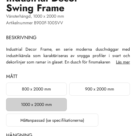
Swing Frame
Vänsterhängd, 1000 x 2000 mm
Artikelnummer B900F-100SVV
BESKRIVNING
Industrial Decor Frame, en serie moderna duschväggar med
industrikänsla som karaktäriseras av snygga profiler i svart och
dekorlinjer som ramar in glaset. En dusch för finsmakaren som söker
Läs mer
något utöver det vanliga! Dekorlinjerna härdas in i glasets utsida
vilket ger en slät yta som är lätt att hålla ren, inga smutssamlande
MÅTT
kanter eller skarvar! Frame finns både i standardstorlekar och
måttanpassning för perfekt passform. Briljant glasbehandling ingår
800 x 2000 mm
900 x 2000 mm
och underlättar rengöringen av dina duschglas genom att färre
vattendroppar stannar kvar på glaset efter avslutad dusch. Designen
1000 x 2000 mm
med snygga beslag och mönstrade stora glasytor skapar ett intryck
av ett lyxigt badrum att trivas i.
Måttanpassad (se specifikationerna)
HÄNGNING