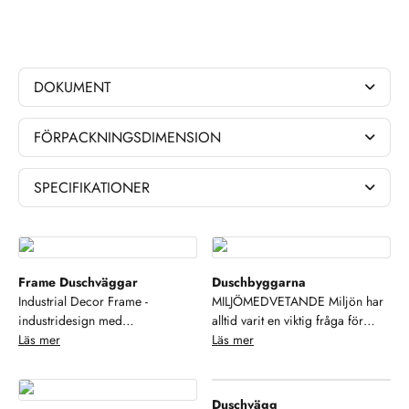
DOKUMENT
FÖRPACKNINGSDIMENSION
SPECIFIKATIONER
Frame Duschväggar
Duschbyggarna
Industrial Decor Frame -
MILJÖMEDVETANDE Miljön har
industridesign med
alltid varit en viktig fråga för
fingertoppskänsla. Vackar
Läs mer
Duschbyggarna. Alltifrån små
Läs mer
profiler och dekorlinjer som
saker som källsortering och
ramar in glaset. Dekorlinjerna
resurssparande verksamhet till att
härdas in i glaset till en slät yta
ställa höga miljökrav på våra
Duschvägg