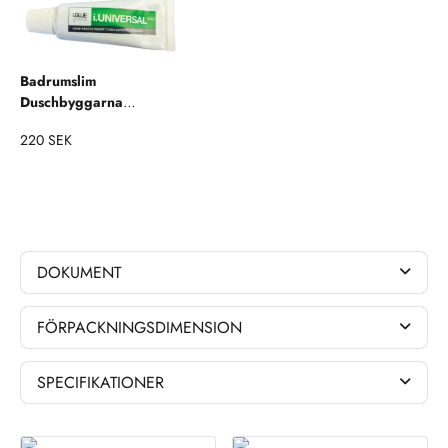
Badrumslim
Duschbyggarna
Monteringskit
220 SEK
Accessoarer
DOKUMENT
FÖRPACKNINGSDIMENSION
SPECIFIKATIONER