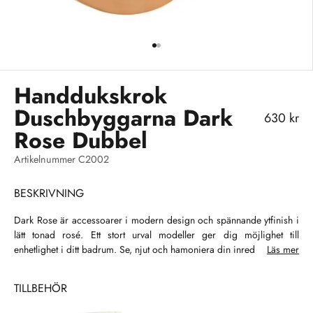
Gå till 1
Gå till 2
Handdukskrok
Duschbyggarna Dark
REA-pris
630 kr
Rose Dubbel
Artikelnummer C2002
BESKRIVNING
Dark Rose är accessoarer i modern design och spännande ytfinish i
lätt tonad rosé. Ett stort urval modeller ger dig möjlighet till
enhetlighet i ditt badrum. Se, njut och hamoniera din inredning!
Läs mer
TILLBEHÖR