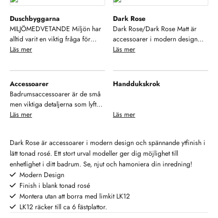
Duschbyggarna
Dark Rose
MILJÖMEDVETANDE Miljön har
Dark Rose/Dark Rose Matt är
alltid varit en viktig fråga för
accessoarer i modern design
Duschbyggarna. Alltifrån små
Läs mer
och spännande ytfinish i lätt
Läs mer
saker som källsortering och
tonad blank eller matt rosé. Ett
resurssparande verksamhet till att
stort urval modeller ger dig
ställa höga miljökrav på våra
möjlighet till enhetlighet i ditt
Accessoarer
Handdukskrok
samarbetspartners och
badrum. Se, njut och hamoniera
Badrumsaccessoarer är de små
leverantörer.Duschbyggarna är
din inredning!
men viktiga detaljerna som lyfter
dessutom anslutna till REPA,
både funktion och estetik i ditt
Läs mer
Läs mer
näringslivets system för
badrum. Från tvålpumpar och
återvinning av förpackningar.
tandborsthållare till krokar,
Därigenom tar vi ansvar för
Dark Rose är accessoarer i modern design och spännande ytfinish i
speglar och förvaringslösningar
återvinningen av
lätt tonad rosé. Ett stort urval modeller ger dig möjlighet till
– rätt accessoarer hjälper dig att
förpackningsmaterialet även efter
enhetlighet i ditt badrum. Se, njut och hamoniera din inredning!
skapa en harmonisk och
konsumentens användning. Vi är
Modern Design
organiserad miljö. Med ett brett
stolta över vårt miljöengagemang
Finish i blank tonad rosé
utbud av stilar och material kan
och kommer att fortsätta vårt
du enkelt sätta en personlig
Montera utan att borra med limkit LK12
aktiva arbete för att minimera vår
prägel på ditt badrum, oavsett
LK12 räcker till ca 6 fästplattor.
miljöpåverkan. Kvalitet Med mer
om du föredrar en modern,