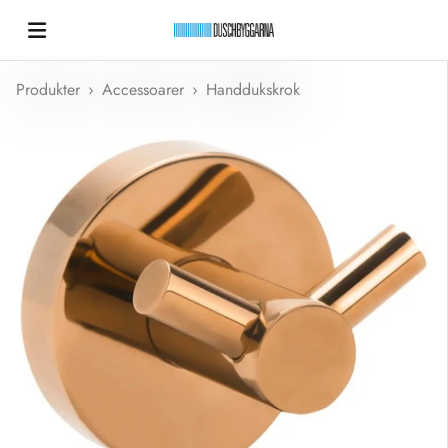
Hoppa till innehållet
Duschbyggarna New
Produkter
›
Accessoarer
›
Handdukskrok