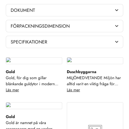
DOKUMENT
FÖRPACKNINGSDIMENSION
SPECIFIKATIONER
Gold
Duschbyggarna
Gold, för dig som gillar
MILJÖMEDVETANDE Miljön har
blänkande guldytor i modern
alltid varit en viktig fråga för
design. Här finns möjligheter! Ett
Läs mer
Duschbyggarna. Alltifrån små
Läs mer
stort urval modeller ger dig
saker som källsortering och
möjlighet till enhetlighet i ditt
resurssparande verksamhet till att
badrum. Se, njut och hamoniera
ställa höga miljökrav på våra
din inredning!
samarbetspartners och
Gold
leverantörer.Duschbyggarna är
Gold är namnet på våra
dessutom anslutna till REPA,
accessoarer med en vacker