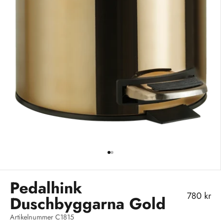
Gå till 1
Gå till 2
Pedalhink
REA-pris
780 kr
Duschbyggarna Gold
Artikelnummer C1815