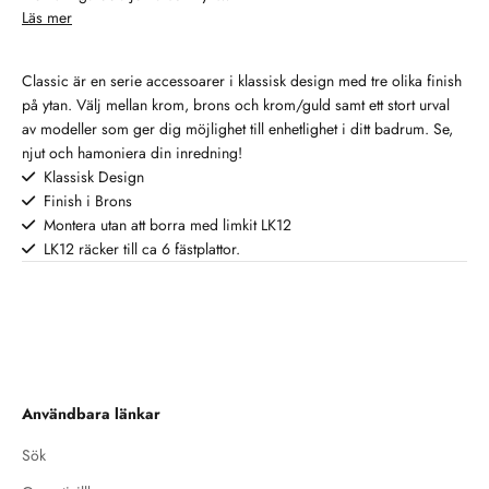
förenklar din vardag och bidrar
både funktion och estetik i ditt
Läs mer
och kommer att fortsätta vårt
till bättre handhygien!
badrum. Från tvålpumpar och
aktiva arbete för att minimera vår
tandborsthållare till krokar,
miljöpåverkan. Kvalitet Med mer
Classic är en serie accessoarer i klassisk design med tre olika finish
speglar och förvaringslösningar
än 45 års erfarenhet har vi
på ytan. Välj mellan krom, brons och krom/guld samt ett stort urval
– rätt accessoarer hjälper dig att
försäkrat oss om hög
av modeller som ger dig möjlighet till enhetlighet i ditt badrum. Se,
skapa en harmonisk och
kvalitetsnivå genom alla steg i
njut och hamoniera din inredning!
organiserad miljö. Med ett brett
produktionen varvid livslängden
Klassisk Design
utbud av stilar och material kan
på våra produkter är mycket lång
du enkelt sätta en personlig
Finish i Brons
och ger ett problemfritt
prägel på ditt badrum, oavsett
Montera utan att borra med limkit LK12
användande år efter år.
om du föredrar en modern,
LK12 räcker till ca 6 fästplattor.
klassisk eller rustik inredning.
Badrumsaccessoarer gör inte
bara rummet mer praktiskt, de
bidrar också till en inbjudande
och trivsam atmosfär som gör
vardagens rutiner till en lite
lyxigare upplevelse.
Användbara länkar
Sök