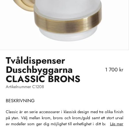
Tvåldispenser
Duschbyggarna
REA-pris
1 700 kr
CLASSIC BRONS
Artikelnummer C1208
BESKRIVNING
Classic är en serie accessoarer i klassisk design med tre olika finish
på ytan. Välj mellan krom, brons och krom/guld samt ett stort urval
av modeller som ger dig möjlighet till enhetlighet i ditt badrum. Se,
Läs mer