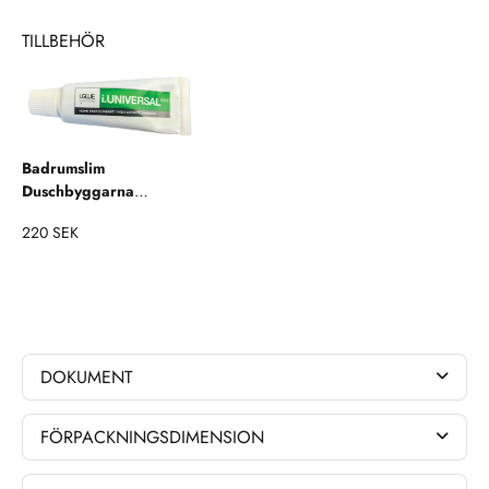
njut och hamoniera din inredning!
TILLBEHÖR
Badrumslim
Duschbyggarna
Monteringskit
220 SEK
Accessoarer
DOKUMENT
FÖRPACKNINGSDIMENSION