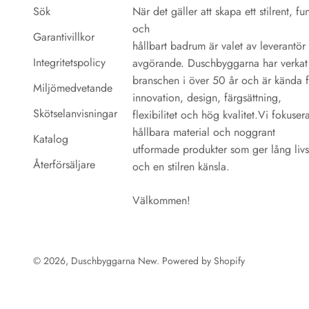
modell. Insidan är
till REPA,
Sök
När det gäller att skapa ett stilrent, fun
alltid modern med
näringslivets system
och
högkvalitativ teknik
för återvinning av
Garantivillkor
hållbart badrum är valet av leverantör
och gedigen
förpackningar.
Integritetspolicy
avgörande. Duschbyggarna har verkat 
konstruktion som gör
Därigenom tar vi
branschen i över 50 år och är kända 
att du kommer kunna
ansvar för
Miljömedvetande
innovation, design, färgsättning,
njuta av dina
återvinningen av
Skötselanvisningar
flexibilitet och hög kvalitet.Vi fokuser
klassiska produkter
förpackningsmaterialet
hållbara material och noggrant
under många år.
även efter
Katalog
utformade produkter som ger lång liv
konsumentens
Återförsäljare
och en stilren känsla.
användning. Vi är
stolta över vårt
Välkommen!
miljöengagemang
och kommer att
fortsätta vårt aktiva
arbete för att
© 2026, Duschbyggarna New. Powered by Shopify
minimera vår
miljöpåverkan.
Kvalitet Med mer än