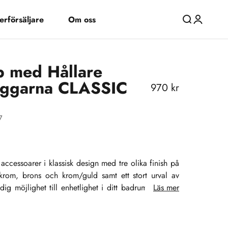
erförsäljare
Om oss
Öppna sök
Öppna kon
p med Hållare
ggarna CLASSIC
REA-pris
970 kr
7
 accessoarer i klassisk design med tre olika finish på
 krom, brons och krom/guld samt ett stort urval av
ig möjlighet till enhetlighet i ditt badrum. Se, njut
Läs mer
inredning!