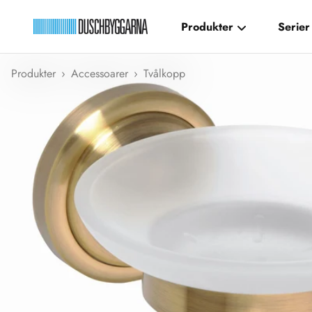
Hoppa till innehållet
Produkter
Serier
Duschbyggarna New
Produkter
›
Accessoarer
›
Tvålkopp