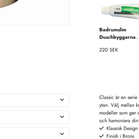
Badrumslim
Duschbyggarna
Monteringskit
220 SEK
Accessoarer
Classic är en serie
ytan. Välj mellan k
modeller som ger di
och hamoniera din 
Klassisk Design
Finish i Brons