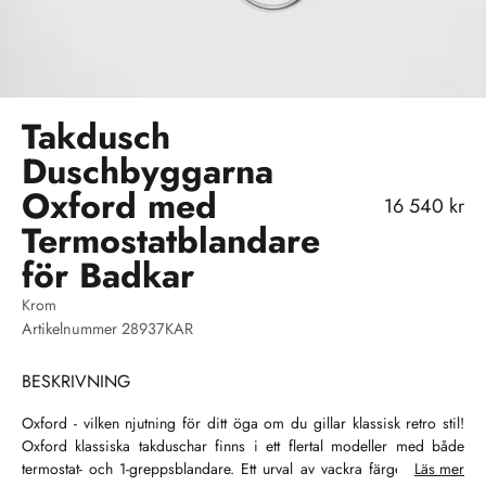
Takdusch
Duschbyggarna
Oxford med
REA-pris
16 540 kr
Termostatblandare
för Badkar
Krom
Artikelnummer 28937KAR
BESKRIVNING
Oxford - vilken njutning för ditt öga om du gillar klassisk retro stil!
Oxford klassiska takduschar finns i ett flertal modeller med både
termostat- och 1-greppsblandare. Ett urval av vackra färger ger dig
Läs mer