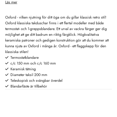
och nu. Med ytor i polerad
Läs mer
och kommer att fortsätta vårt
olika badrum och preferenser,
mässing, brons, guld eller
aktiva arbete för att minimera vår
och kombineras ofta med
klassiskt krom blir varje dusch ett
miljöpåverkan. Kvalitet Med mer
handduschar för extra flexibilitet.
vackert blickfång som påminner
Oxford - vilken njutning för ditt öga om du gillar klassisk retro stil!
än 45 års erfarenhet har vi
Oavsett om du renoverar ditt
om svunna tider. Oxford - ett
Oxford klassiska takduschar finns i ett flertal modeller med både
försäkrat oss om hög
badrum eller bygger nytt, är en
flaggskepp för den klassiska
termostat- och 1-greppsblandare. Ett urval av vackra färger ger dig
kvalitetsnivå genom alla steg i
takdusch en modern och stilren
stilen!
möjlighet att ge ditt badrum en riktig färgklick. Högkvalitativa
produktionen varvid livslängden
detalj som höjer komforten i
keramiska patroner och gedigen konstruktion gör att du kommer att
på våra produkter är mycket lång
vardagen.
kunna njuta av Oxford i många år. Oxford - ett flaggskepp för den
och ger ett problemfritt
klassiska stilen!
användande år efter år.
Termostatblandare
c/c 150 mm och c/c 160 mm
Keramisk tätning
Diameter taksil 200 mm
Teleskopisk och svängbar överdel
Blandarfäste är tillbehör