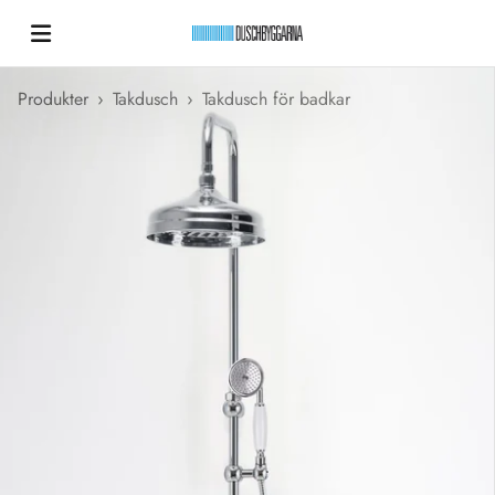
Hoppa till innehållet
Duschbyggarna New
Produkter
›
Takdusch
›
Takdusch för badkar