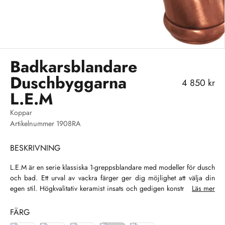
Badkarsblandare
Duschbyggarna
REA-pris
4 850 kr
L.E.M
Koppar
Artikelnummer 1908RA
BESKRIVNING
L.E.M är en serie klassiska 1-greppsblandare med modeller för dusch
och bad. Ett urval av vackra färger ger dig möjlighet att välja din
egen stil. Högkvalitativ keramist insats och gedigen konstruktion gör
Läs mer
att du kommer att kunna njuta av L.E.M i många år.
FÄRG