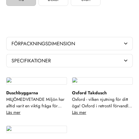
FÖRPACKNINGSDIMENSION
SPECIFIKATIONER
Duschbyggarna
Oxford Takdusch
MILJÖMEDVETANDE Miljön har
Oxford - vilken njutning för ditt
alltid varit en viktig fråga för
öga! Oxford i retrostil förvandlar
Duschbyggarna. Alltifrån små
Läs mer
badrummet till en fridfull oas
Läs mer
saker som källsortering och
med en nostalgisk känsla. De
resurssparande verksamhet till att
eleganta linjerna, inspirerade av
ställa höga miljökrav på våra
tidlös design, kombineras med
samarbetspartners och
moderna funktioner för att skapa