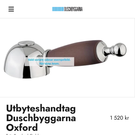
Hoppa till innehållet
Duschbyggarna New
Utbyteshandtag
Duschbyggarna
REA-pris
1 520 kr
Oxford