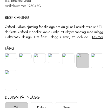
Trä, Brushed Gold
Artikelnummer 19504BG
BESKRIVNING
Oxford - vilken njutning för ditt öga om du gillar klassisk retro stil! Till
de flesta Oxford modeller kan du välja ett utbyteshandtag med inlägg
i alternativ design. Det finns inlägg i svart, trä och dekordesign.
Läs mer
Snyggt!
FÄRG
DESIGN PÅ INLÄGG
Trä
Dekor
Svart