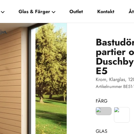
Glas & Färger
Outlet
Kontakt
Åt
jus,
Bastudör
partier 
Duschby
E5
Krom, Klarglas, 
Artikelnummer BE51
FÄRG
GLAS