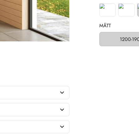
MÅTT
1200-19