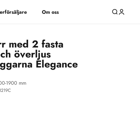
erförsäljare
Om oss
Öppna sök
Öppna kon
r med 2 fasta
och överljus
ggarna Elegance
1200-1900 mm
-1219C