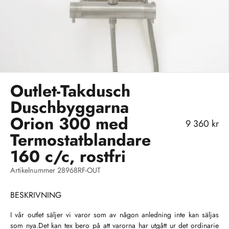
Outlet-Takdusch
Duschbyggarna
Orion 300 med
REA-pris
9 360 kr
Termostatblandare
160 c/c, rostfri
Artikelnummer 28968RF-OUT
BESKRIVNING
I vår outlet säljer vi varor som av någon anledning inte kan säljas
som nya.Det kan tex bero på att varorna har utgått ur det ordinarie