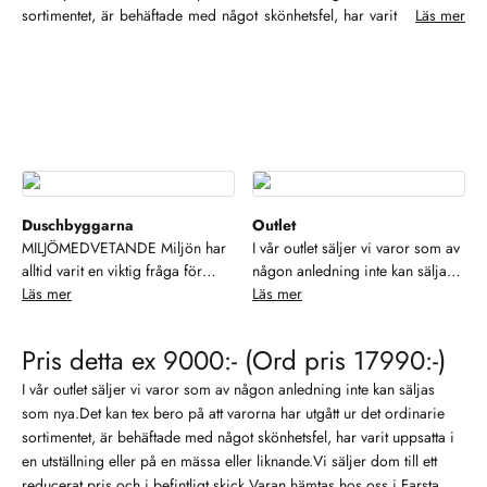
sortimentet, är behäftade med något skönhetsfel, har varit uppsatta i
Läs mer
en utställning eller på en mässa eller liknande.Vi säljer dom till ett
reducerat pris och i befintligt skick.Varan hämtas hos oss i Farsta
och betalas på plats med Swish.Vi kan även leverera mot en
tillkommande fraktkostnad.Om ni är intresserade av en produkt i vår
outlet så är ni välkomna att kontakta oss på mail
info@duschbyggarna.se
Duschbyggarna
Outlet
MILJÖMEDVETANDE Miljön har
I vår outlet säljer vi varor som av
alltid varit en viktig fråga för
någon anledning inte kan säljas
Duschbyggarna. Alltifrån små
Läs mer
som nya. Det kan tex bero på att
Läs mer
saker som källsortering och
varorna har utgått ur det
resurssparande verksamhet till att
ordinarie sortimentet, är
Pris detta ex 9000:- (Ord pris 17990:-)
ställa höga miljökrav på våra
behäftade med något
samarbetspartners och
skönhetsfel, har varit uppsatta i
I vår outlet säljer vi varor som av någon anledning inte kan säljas
leverantörer.Duschbyggarna är
en utställning eller på en mässa
som nya.Det kan tex bero på att varorna har utgått ur det ordinarie
dessutom anslutna till REPA,
eller liknande. Vi säljer dom till
sortimentet, är behäftade med något skönhetsfel, har varit uppsatta i
näringslivets system för
ett reducerat pris och i befintligt
en utställning eller på en mässa eller liknande.Vi säljer dom till ett
återvinning av förpackningar.
skick. Varan hämtas hos oss i
reducerat pris och i befintligt skick.Varan hämtas hos oss i Farsta