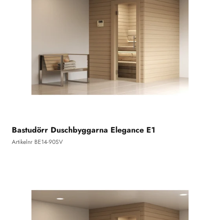
Bastudörr Duschbyggarna Elegance E1
Artikelnr BE14-90SV