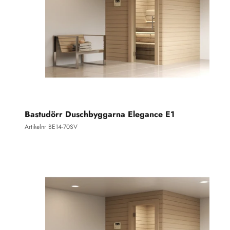
Bastudörr Duschbyggarna Elegance E1
Artikelnr BE14-70SV