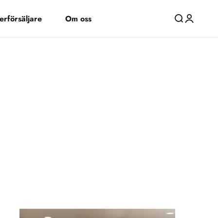
erförsäljare
Om oss
Öppna sök
Öppna kon