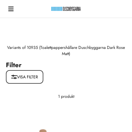
Hoppa till innehållet
Duschbyggarna New
Variants of 10935 (Toalettpappershållare Duschbyggarna Dark Rose
Matt)
Filter
VISA FILTER
1 produkt