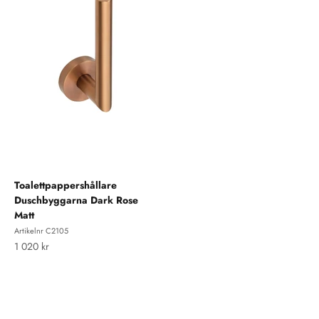
Toalettpappershållare
Duschbyggarna Dark Rose
Matt
Artikelnr C2105
REA-pris
1 020 kr