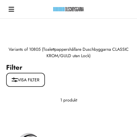
Hoppa till innehållet
Duschbyggarna New
Variants of 10805 (Toalettpappershållare Duschbyggarna CLASSIC
KROM/GULD utan Lock)
Filter
VISA FILTER
1 produkt