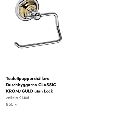
Toalettpappershållare
Duschbyggarna CLASSIC
KROM/GULD utan Lock
Artikelnr C1405
REA-pris
850 kr