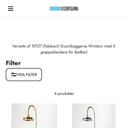
Hoppa till innehållet
Duschbyggarna New
Variants of 10727 (Takdusch Duschbyggarna Windsor med 2-
greppsblandare för Badkar)
Filter
VISA FILTER
4 produkter