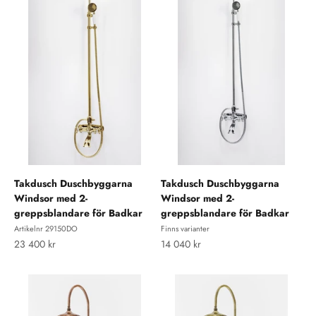
Takdusch Duschbyggarna
Takdusch Duschbyggarna
Windsor med 2-
Windsor med 2-
greppsblandare för Badkar
greppsblandare för Badkar
Artikelnr 29150DO
Finns varianter
REA-pris
REA-pris
23 400 kr
14 040 kr