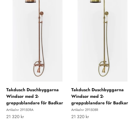
Takdusch Duschbyggarna
Takdusch Duschbyggarna
Windsor med 2-
Windsor med 2-
greppsblandare för Badkar
greppsblandare för Badkar
Artikelnr 29150RA
Artikelnr 29150BR
REA-pris
REA-pris
21 320 kr
21 320 kr