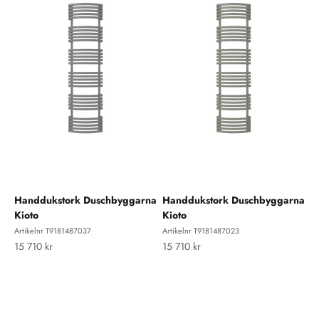
Handdukstork Duschbyggarna
Handdukstork Duschbyggarna
Kioto
Kioto
Artikelnr T9181487037
Artikelnr T9181487023
REA-pris
REA-pris
15 710 kr
15 710 kr