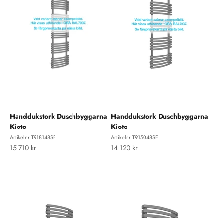
Handdukstork Duschbyggarna
Handdukstork Duschbyggarna
Kioto
Kioto
Artikelnr T918148SF
Artikelnr T915048SF
REA-pris
REA-pris
15 710 kr
14 120 kr