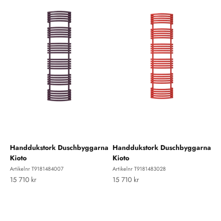
Handdukstork Duschbyggarna
Handdukstork Duschbyggarna
Kioto
Kioto
Artikelnr T9181484007
Artikelnr T9181483028
REA-pris
REA-pris
15 710 kr
15 710 kr