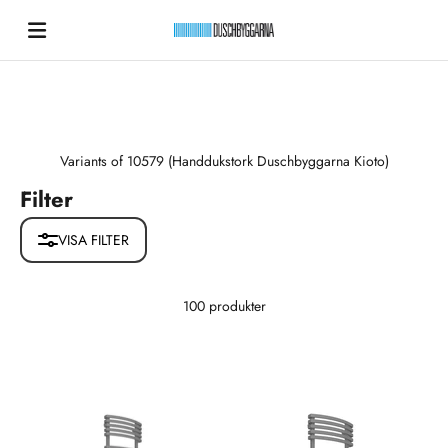
Hoppa till innehållet
Duschbyggarna New
Variants of 10579 (Handdukstork Duschbyggarna Kioto)
Filter
VISA FILTER
100 produkter