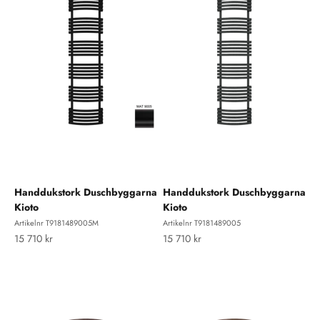
Handdukstork Duschbyggarna
Handdukstork Duschbyggarna
Kioto
Kioto
Artikelnr T9181489005M
Artikelnr T9181489005
REA-pris
REA-pris
15 710 kr
15 710 kr