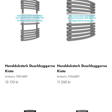
Handdukstork Duschbyggarna
Handdukstork Duschbyggarna
Kioto
Kioto
Artikelnr T98748PF
Artikelnr T95548PF
REA-pris
REA-pris
13 170 kr
11 250 kr