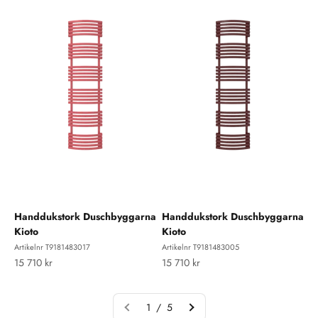
Handdukstork Duschbyggarna
Handdukstork Duschbyggarna
Kioto
Kioto
Artikelnr T9181483017
Artikelnr T9181483005
REA-pris
REA-pris
15 710 kr
15 710 kr
1 / 5