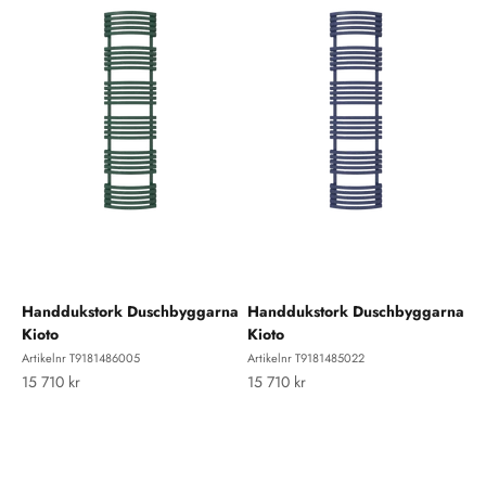
Handdukstork Duschbyggarna
Handdukstork Duschbyggarna
Kioto
Kioto
Artikelnr T9181486005
Artikelnr T9181485022
REA-pris
REA-pris
15 710 kr
15 710 kr