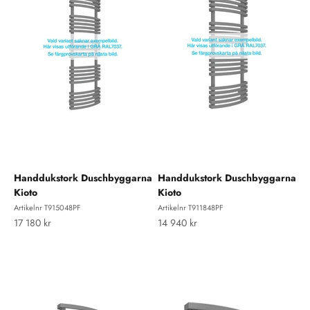
Handdukstork Duschbyggarna
Handdukstork Duschbyggarna
Kioto
Kioto
Artikelnr T915048PF
Artikelnr T911848PF
REA-pris
REA-pris
17 180 kr
14 940 kr