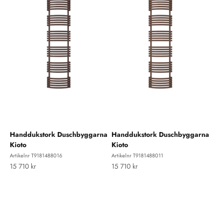
Handdukstork Duschbyggarna
Handdukstork Duschbyggarna
Kioto
Kioto
Artikelnr T9181488016
Artikelnr T9181488011
REA-pris
REA-pris
15 710 kr
15 710 kr