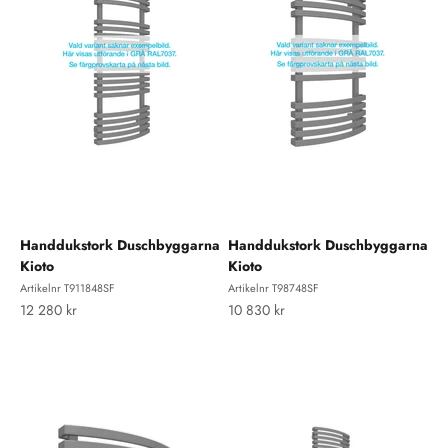
Handdukstork Duschbyggarna
Handdukstork Duschbyggarna
Kioto
Kioto
Artikelnr T911848SF
Artikelnr T98748SF
REA-pris
REA-pris
12 280 kr
10 830 kr