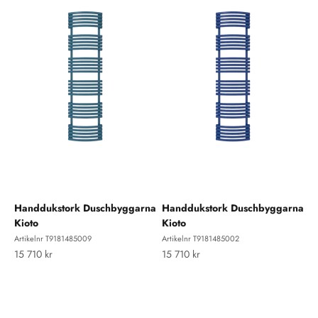
Handdukstork Duschbyggarna
Handdukstork Duschbyggarna
Kioto
Kioto
Artikelnr T9181485009
Artikelnr T9181485002
REA-pris
REA-pris
15 710 kr
15 710 kr