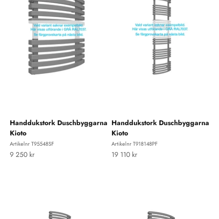
Handdukstork Duschbyggarna
Handdukstork Duschbyggarna
Kioto
Kioto
Artikelnr T95548SF
Artikelnr T918148PF
REA-pris
REA-pris
9 250 kr
19 110 kr