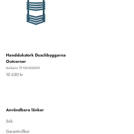
Handdukstork Duschbyggarna
Outcorner
Artikelnr TF100305009
REA-pris
10 630 kr
Användbara länkar
Sök
Garantivillkor