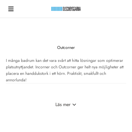
Hoppa till innehållet
Duschbyggarna New
Outcorner
I många badrum kan det vara svårt att hitta lösningar som optimerar
platsutnyttjandet. Incorner och Outcorner ger helt nya möjligheter att
placera en handdukstork i ett hörn. Praktiskt, smakfullt och
annorlunda!
Läs mer