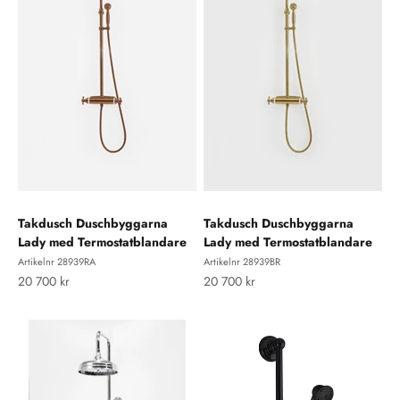
Takdusch Duschbyggarna
Takdusch Duschbyggarna
Lady med Termostatblandare
Lady med Termostatblandare
Artikelnr 28939RA
Artikelnr 28939BR
REA-pris
REA-pris
20 700 kr
20 700 kr