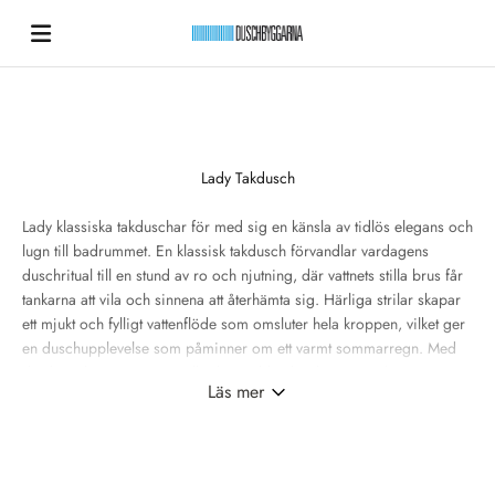
Hoppa till innehållet
Duschbyggarna New
Lady Takdusch
Lady klassiska takduschar för med sig en känsla av tidlös elegans och
lugn till badrummet. En klassisk takdusch förvandlar vardagens
duschritual till en stund av ro och njutning, där vattnets stilla brus får
tankarna att vila och sinnena att återhämta sig. Härliga strilar skapar
ett mjukt och fylligt vattenflöde som omsluter hela kroppen, vilket ger
en duschupplevelse som påminner om ett varmt sommarregn. Med
detaljer i krom, mässing eller brons blir duschen ett vackert
Läs mer
blickfång, en perfekt kombination av form och funktion.