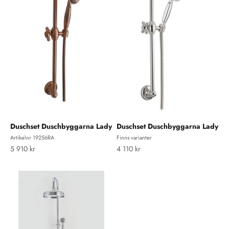
Duschset Duschbyggarna Lady
Duschset Duschbyggarna Lady
Artikelnr 19256RA
Finns varianter
REA-pris
REA-pris
5 910 kr
4 110 kr