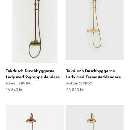
Takdusch Duschbyggarna
Takdusch Duschbyggarna
Lady med 2-greppsblandare
Lady med Termostatblandare
Artikelnr 28941BR
Artikelnr 28939DO
REA-pris
REA-pris
16 540 kr
23 820 kr