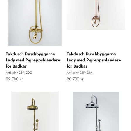
Takdusch Duschbyggarna
Takdusch Duschbyggarna
Lady med 2-greppsblandare
Lady med 2-greppsblandare
för Badkar
för Badkar
Artikelnr 28942DO
Artikelnr 28942RA
REA-pris
REA-pris
22 780 kr
20 700 kr