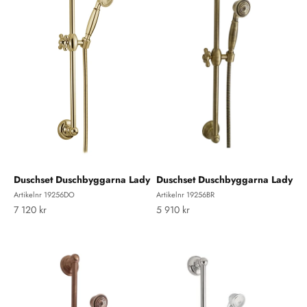
Duschset Duschbyggarna Lady
Duschset Duschbyggarna Lady
Artikelnr 19256DO
Artikelnr 19256BR
REA-pris
REA-pris
7 120 kr
5 910 kr