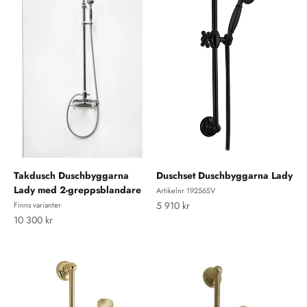
Takdusch Duschbyggarna
Duschset Duschbyggarna Lady
Lady med 2-greppsblandare
Artikelnr 19256SV
REA-pris
5 910 kr
Finns varianter
REA-pris
10 300 kr