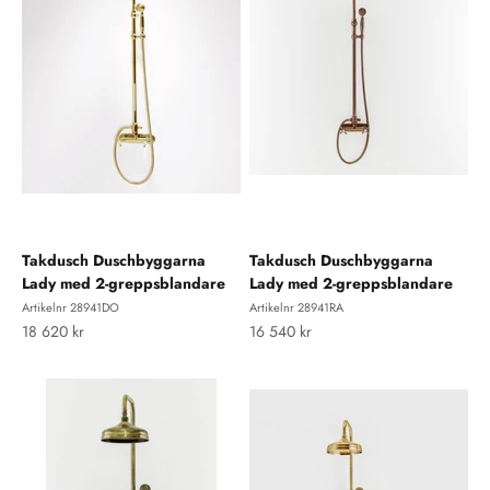
Takdusch Duschbyggarna
Takdusch Duschbyggarna
Lady med 2-greppsblandare
Lady med 2-greppsblandare
Artikelnr 28941DO
Artikelnr 28941RA
REA-pris
REA-pris
18 620 kr
16 540 kr