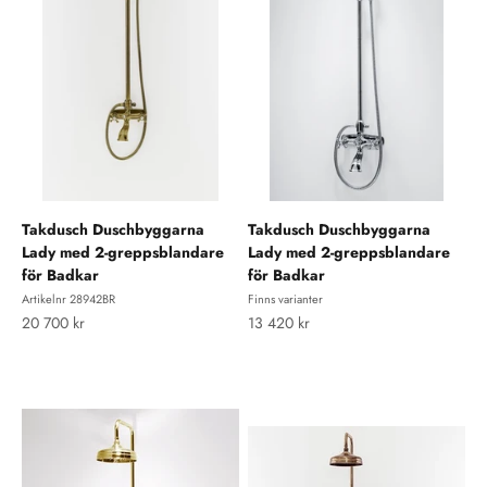
Takdusch Duschbyggarna
Takdusch Duschbyggarna
Lady med 2-greppsblandare
Lady med 2-greppsblandare
för Badkar
för Badkar
Artikelnr 28942BR
Finns varianter
REA-pris
REA-pris
20 700 kr
13 420 kr