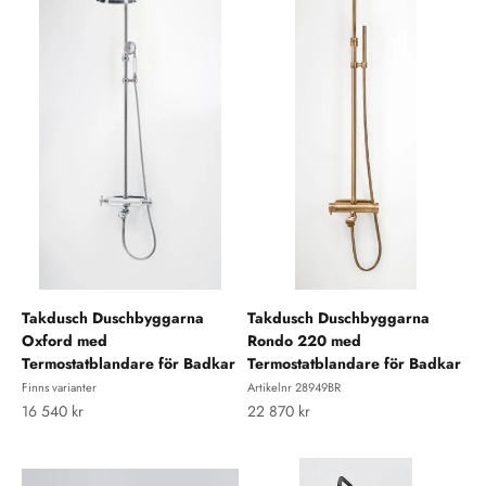
Takdusch Duschbyggarna
Takdusch Duschbyggarna
Oxford med
Rondo 220 med
Termostatblandare för Badkar
Termostatblandare för Badkar
Finns varianter
Artikelnr 28949BR
REA-pris
REA-pris
16 540 kr
22 870 kr