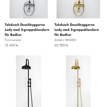
Takdusch Duschbyggarna
Takdusch Duschbyggarna
Lady med 2-greppsblandare
Lady med 2-greppsblandare
för Badkar
för Badkar
Finns varianter
Artikelnr 28942DO
REA-pris
REA-pris
13 420 kr
22 780 kr