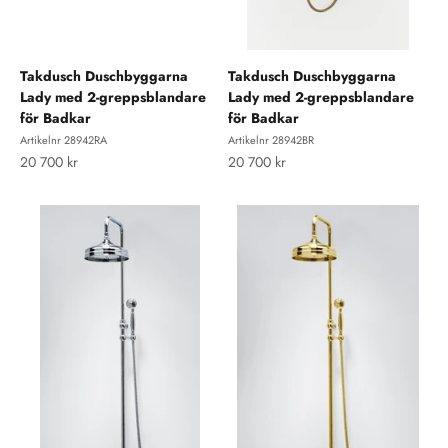
Takdusch Duschbyggarna
Takdusch Duschbyggarna
Lady med 2-greppsblandare
Lady med 2-greppsblandare
för Badkar
för Badkar
Artikelnr 28942RA
Artikelnr 28942BR
REA-pris
REA-pris
20 700 kr
20 700 kr