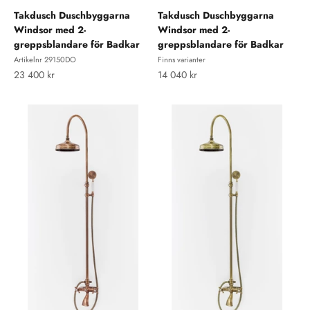
Takdusch Duschbyggarna
Takdusch Duschbyggarna
Windsor med 2-
Windsor med 2-
greppsblandare för Badkar
greppsblandare för Badkar
Artikelnr 29150DO
Finns varianter
REA-pris
REA-pris
23 400 kr
14 040 kr