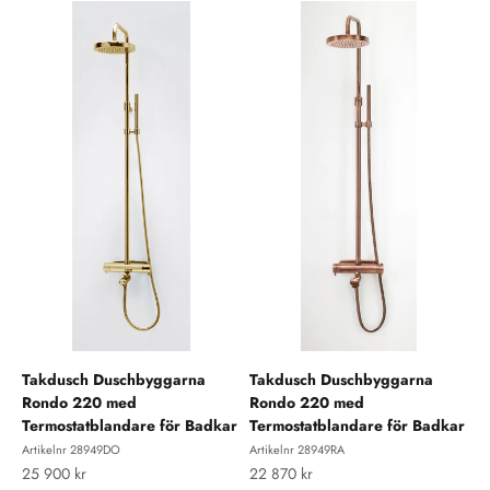
Takdusch Duschbyggarna
Takdusch Duschbyggarna
Rondo 220 med
Rondo 220 med
Termostatblandare för Badkar
Termostatblandare för Badkar
Artikelnr 28949DO
Artikelnr 28949RA
REA-pris
REA-pris
25 900 kr
22 870 kr