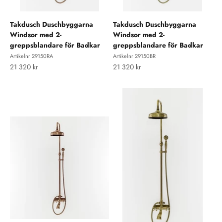
Takdusch Duschbyggarna
Takdusch Duschbyggarna
Windsor med 2-
Windsor med 2-
greppsblandare för Badkar
greppsblandare för Badkar
Artikelnr 29150RA
Artikelnr 29150BR
REA-pris
REA-pris
21 320 kr
21 320 kr