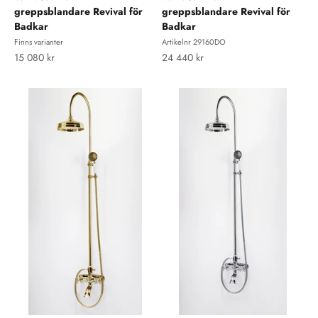
greppsblandare Revival för
greppsblandare Revival för
Badkar
Badkar
Finns varianter
Artikelnr 29160DO
REA-pris
REA-pris
15 080 kr
24 440 kr