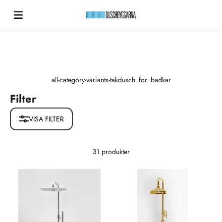
Hoppa till innehållet
Duschbyggarna New
all-category-variants-takdusch_for_badkar
Filter
VISA FILTER
31 produkter