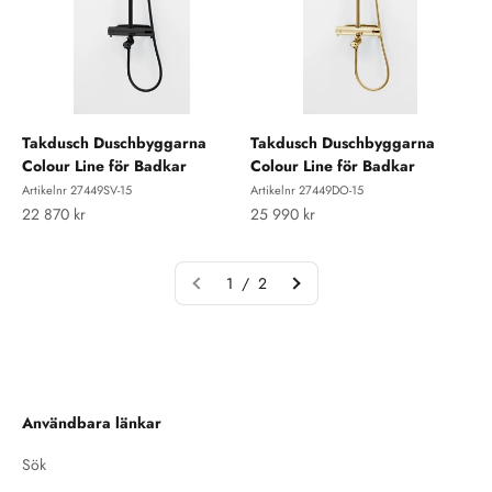
Takdusch Duschbyggarna
Takdusch Duschbyggarna
Colour Line för Badkar
Colour Line för Badkar
Artikelnr 27449SV-15
Artikelnr 27449DO-15
REA-pris
REA-pris
22 870 kr
25 990 kr
1 / 2
Användbara länkar
Sök