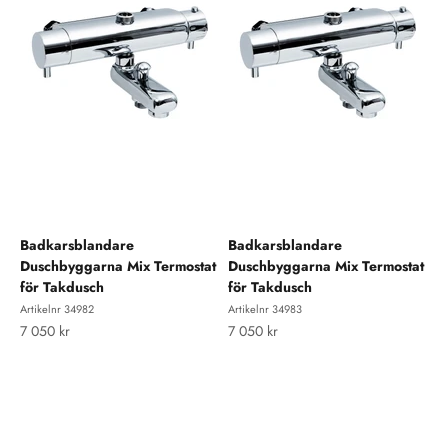
Badkarsblandare
Badkarsblandare
Duschbyggarna Mix Termostat
Duschbyggarna Mix Termostat
för Takdusch
för Takdusch
Artikelnr 34982
Artikelnr 34983
REA-pris
REA-pris
7 050 kr
7 050 kr