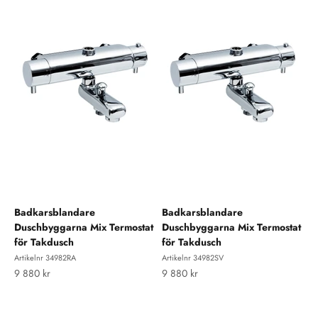
Badkarsblandare
Badkarsblandare
Duschbyggarna Mix Termostat
Duschbyggarna Mix Termostat
för Takdusch
för Takdusch
Artikelnr 34982RA
Artikelnr 34982SV
REA-pris
REA-pris
9 880 kr
9 880 kr