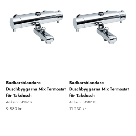
Badkarsblandare
Badkarsblandare
Duschbyggarna Mix Termostat
Duschbyggarna Mix Termostat
för Takdusch
för Takdusch
Artikelnr 34982BR
Artikelnr 34982DO
REA-pris
REA-pris
9 880 kr
11 230 kr