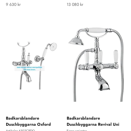
REA-pris
REA-pris
9 630 kr
13 080 kr
Badkarsblandare
Badkarsblandare
Duschbyggarna Oxford
Duschbyggarna Revival Uni
Artikelnr 6302CRDO
Finns varianter