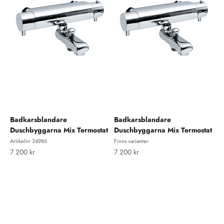
Badkarsblandare
Badkarsblandare
Duschbyggarna Mix Termostat
Duschbyggarna Mix Termostat
Artikelnr 34986
Finns varianter
REA-pris
REA-pris
7 200 kr
7 200 kr