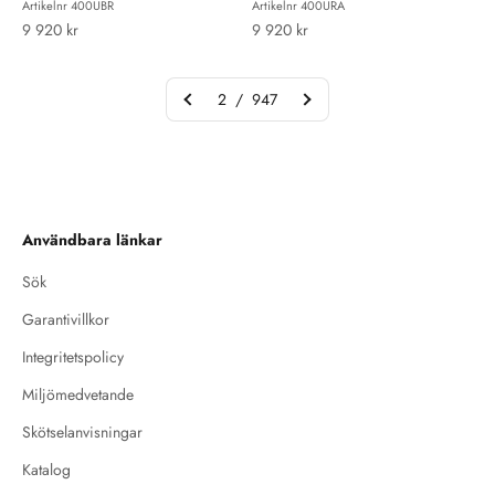
Artikelnr 400UBR
Artikelnr 400URA
REA-pris
REA-pris
9 920 kr
9 920 kr
2 / 947
Användbara länkar
Sök
Garantivillkor
Integritetspolicy
Miljömedvetande
Skötselanvisningar
Katalog