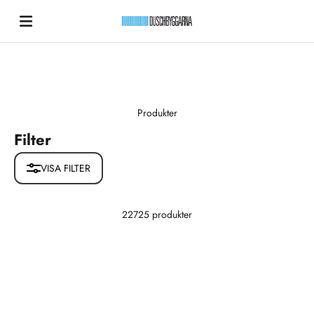
Hoppa till innehållet
Duschbyggarna New
Produkter
Filter
VISA FILTER
22725 produkter