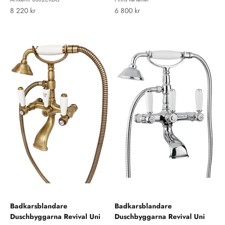
REA-pris
REA-pris
8 220 kr
6 800 kr
Badkarsblandare
Badkarsblandare
Duschbyggarna Revival Uni
Duschbyggarna Revival Uni