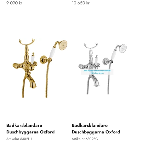
REA-pris
REA-pris
9 090 kr
10 650 kr
Badkarsblandare
Badkarsblandare
Duschbyggarna Oxford
Duschbyggarna Oxford
Artikelnr 6302LU
Artikelnr 6302BG