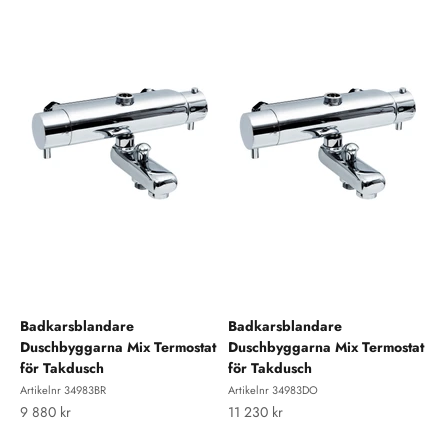
Badkarsblandare
Badkarsblandare
Duschbyggarna Mix Termostat
Duschbyggarna Mix Termostat
för Takdusch
för Takdusch
Artikelnr 34983BR
Artikelnr 34983DO
REA-pris
REA-pris
9 880 kr
11 230 kr