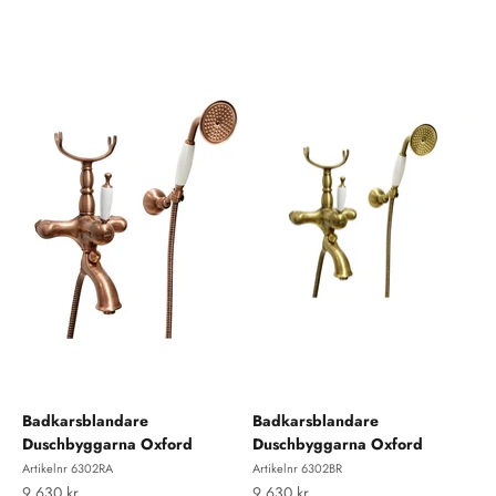
Badkarsblandare
Badkarsblandare
Duschbyggarna Oxford
Duschbyggarna Oxford
Artikelnr 6302RA
Artikelnr 6302BR
REA-pris
REA-pris
9 630 kr
9 630 kr