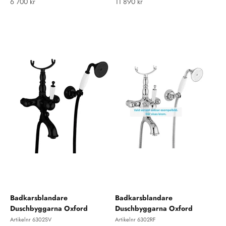
REA-pris
REA-pris
6 700 kr
11 890 kr
Badkarsblandare
Badkarsblandare
Duschbyggarna Oxford
Duschbyggarna Oxford
Artikelnr 6302SV
Artikelnr 6302RF