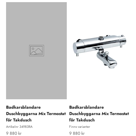
Badkarsblandare
Badkarsblandare
Duschbyggarna Mix Termostat
Duschbyggarna Mix Termostat
för Takdusch
för Takdusch
Artikelnr 34983RA
Finns varianter
REA-pris
REA-pris
9 880 kr
9 880 kr